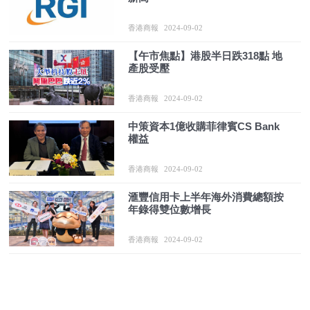
香港商報
2024-09-02
【午市焦點】港股半日跌318點 地
產股受壓
香港商報
2024-09-02
中策資本1億收購菲律賓CS Bank
權益
香港商報
2024-09-02
滙豐信用卡上半年海外消費總額按
年錄得雙位數增長
香港商報
2024-09-02