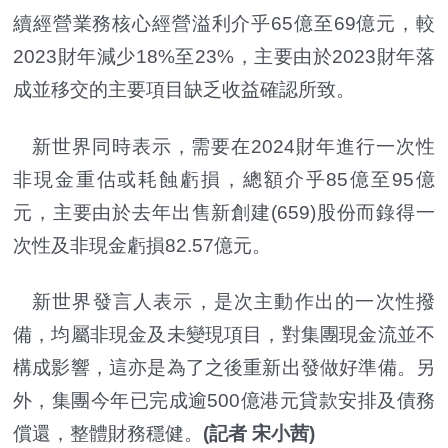
續經營業務核心經營溢利介乎65億至69億元，較
2023財年減少18%至23%，主要由於2023財年落
成並移交的主要項目缺乏收益確認所致。
新世界同時表示，需要在2024財年進行一次性
非現金重估或耗蝕虧損，總額介乎85億至95億
元，主要由於去年出售新創建(659)股份而錄得一
次性及非現金虧損82.57億元。
新世界發言人表示，是次主動作出的一次性撥
備，均屬非現金及未變現項目，對集團現金流並不
構成影響，這亦是為了之後重新出發做好準備。另
外，集團今年已完成逾500億港元貸款安排及債務
償還，整體財務穩健。
(記者 宋小茜)