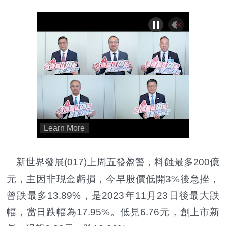
新世界發展(017)上周五發盈警，料蝕最多200億
元，主因非現金虧損，今早股價低開3%後急挫，
曾跌最多13.89%，是2023年11月23日後最大跌
幅，當日跌幅為17.95%。低見6.76元，創上市新