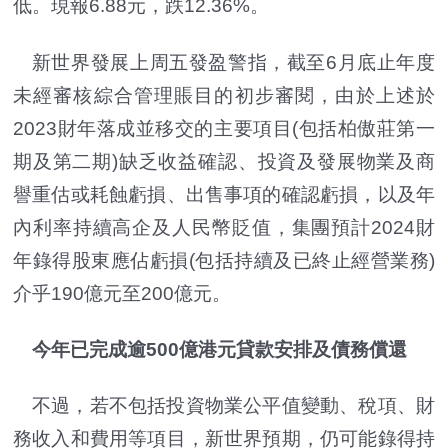
低。現報6.88元，跌12.36%。
新世界發展上周五發盈警指，截至6月底止年度
未經審核綜合管理賬目的初步審閱，由於上述於
2023財年落成並移交的主要項目(包括柏傲莊第一
期及第二期)缺乏收益確認、投資及發展物業及商
譽重估或耗蝕虧損、出售事項的確認虧損，以及年
內利率持續高企及人民幣貶值，集團預計2024財
年錄得股東應佔虧損(包括持續及已終止經營業務)
介乎190億元至200億元。
今年已完成逾500億港元貸款安排及債務償還
不過，若不包括投資物業公平值變動、稅項、財
務收入和費用等項目，新世界預期，仍可能錄得持