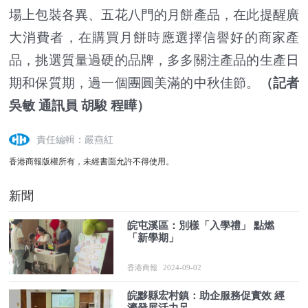
場上包裝各異、五花八門的月餅產品，在此提醒廣
大消費者，在購買月餅時應選擇信譽好的商家產
品，挑選質量過硬的品牌，多多關注產品的生產日
期和保質期，過一個團圓美滿的中秋佳節。
（
記者
吳敏 通訊員 胡駿 程曄
）
責任編輯：嚴燕紅
香港商報版權所有，未經書面允許不得使用。
新聞
皖屯溪區：別樣「入學禮」 點燃
「新學期」
香港商報
2024-09-02
皖黟縣宏村鎮：助企服務促實效 經
濟發展活力足