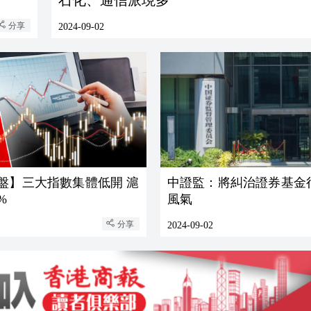
石化、通信派現多
分享
2024-09-02
盤】三大指數集體低開 滬
中證監：將糾治證券基金
%
風氣
分享
2024-09-02