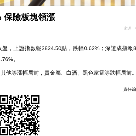
【A股午評】創指半日跌1.76% 保險板塊領漲
來源：
證指數報2824.50點，跌幅0.62%；深證成指報824
.76%。
及其他等漲幅居前，貴金屬、白酒、黑色家電等跌幅居前
責任編