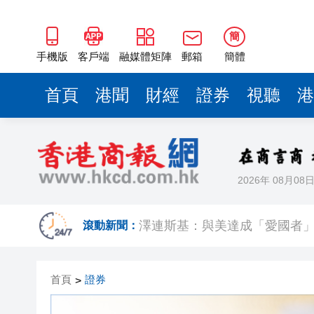
簡
手機版
客戶端
融媒體矩陣
郵箱
簡體
首頁
港聞
財經
證券
視聽
港
2026年 08月08
有片丨迪麗熱巴跟星爺學粵語
澤連斯基：與美達成「愛國者
滾動新聞：
​港航快運取消多班航班 高鐵8
首頁
證券
>
今晚六合彩頭獎半注中 下期多寶
有片丨【《功夫女足》香港將上