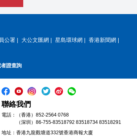
員公署
|
大公文匯網
|
星島環球網
|
香港新聞網
|
記者證查詢
聯絡我們
電話：（香港）852-2564 0768
（深圳）86-755-83518792 83518734 83518291
地址：香港九龍觀塘道332號香港商報大廈