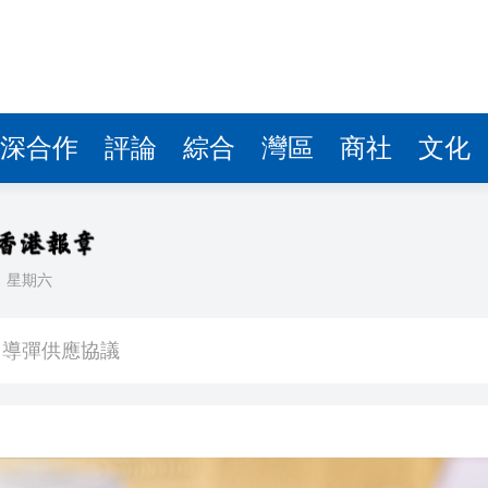
深合作
評論
綜合
灣區
商社
文化
日
星期六
：盼《功夫女足》觀眾看得開心
」導彈供應協議
班車次取消
400萬
映】周星馳：因時間調整 未能製作粵語版 對此深表遺憾