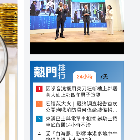
21:04
20:52
20:34
24小時
7天
因噪音滋擾用菜刀狂斬樓上鄰居
黃大仙上邨四旬男子墮斃
宏福苑大火｜最終調查報告首次
公開殉職消防員何偉豪裝備損毀
照片
東涌巴士與電單車相撞 鐵騎士捲
車底留醫14小時不治
受「白海豚」影響 本港多地中午
錄得高溫 上水達37度