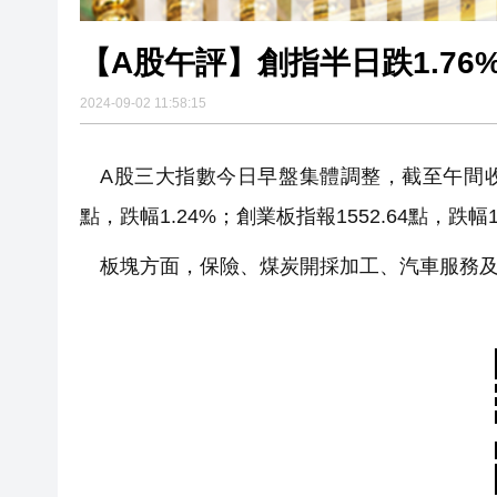
2024-09-02 11:58:15
A股三大指數今日早盤集體調整，截至午間收盤，上
點，跌幅1.24%；創業板指報1552.64點，跌幅1
板塊方面，保險、煤炭開採加工、汽車服務