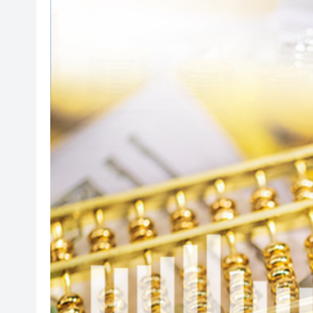
黃大仙企圖謀殺及自殺案 房屋
屏山天水圍泳池現嘔吐物 暫時