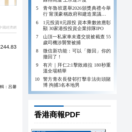
青年魯班選舉2026頒獎典禮今舉
行 甯漢豪稱政府和建造業議會做
好培訓工作
1元投資8元跟投 資本乘數效應彰
中國經濟網
顯 30家港投投資企業排隊IPO
山頂一私家車未遵交規被截查 55
歲司機涉襲警被捕
4.83
微信新功能：可以「撤回」你的
撤回了！
有片｜拜仁2:1擊敗維拉 180秒重
。
溫全場精華
警方青衣長發邨打擊非法街頭賭
博 拘捕3名本地男
輯：
呂馨
香港商報PDF