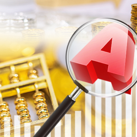
署：死者曾投訴樓上狗隻噪音 6月已批准調遷
關閉消毒明早重開
有片丨《功夫女足》將登香港銀幕 周星馳率團隊造勢 劉嘉玲迪麗熱巴等驚喜現身