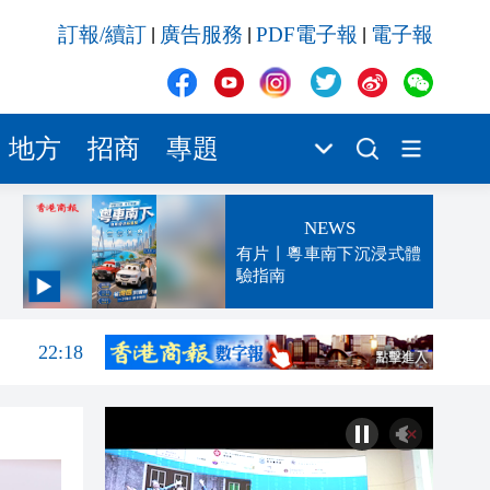
訂報/續訂
廣告服務
PDF電子報
電子報
|
|
|
地方
招商
專題
NEWS
有片丨粵車南下沉浸式體
驗指南
22:28
22:18
22:15
21:55
21:25