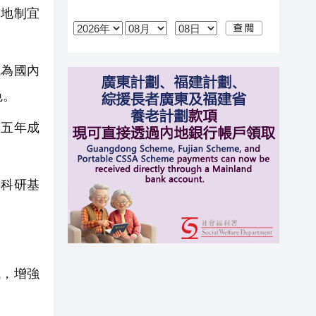
地制宜
為國內
色。
五年成
科研基
，增強