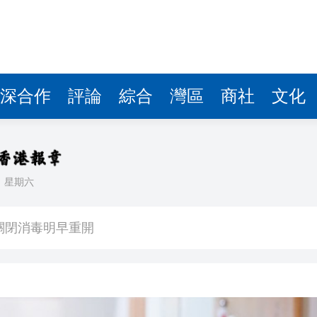
深合作
評論
綜合
灣區
商社
文化
日
星期六
署：死者曾投訴樓上狗隻噪音 6月已批准調遷
關閉消毒明早重開
有片丨《功夫女足》將登香港銀幕 周星馳率團隊造勢 劉嘉玲迪麗熱巴等驚喜現身
流活動」圓滿舉行
持 廣西推出港澳遊客門票五折優惠力拓暑期入境市場