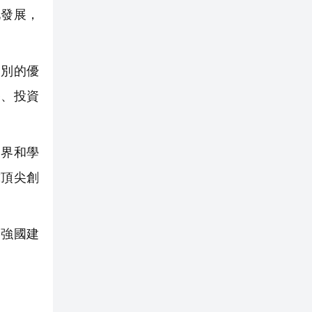
發展，
別的優
養、投資
界和學
球頂尖創
強國建