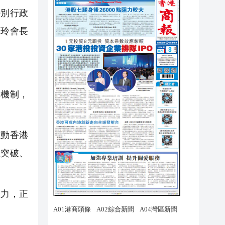
特別行政
翔玲會長
機制，
動香港
性突破、
力，正