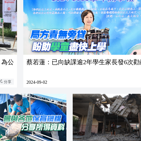
 為公
蔡若蓮：已向缺課逾2年學生家長發6次勸
分享
2024-09-02