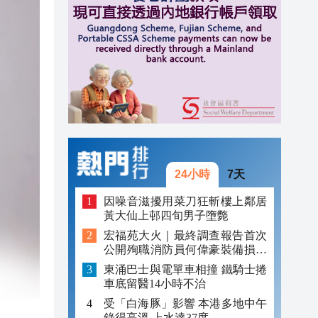
20:17
20:16
20:12
24小時
7天
因噪音滋擾用菜刀狂斬樓上鄰居
黃大仙上邨四旬男子墮斃
宏福苑大火｜最終調查報告首次
公開殉職消防員何偉豪裝備損毀
照片
東涌巴士與電單車相撞 鐵騎士捲
車底留醫14小時不治
受「白海豚」影響 本港多地中午
錄得高溫 上水達37度