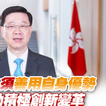
蹟 國際消費與出海服務雙輪驅動
湖 視察城市發展新舊面
奇蹟 小梅沙迎國際客，鹽田港通亞太鏈