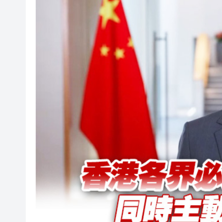
相約深圳，見證奇
港區人大代表團繼續考察安徽蕪
相約深圳，見證