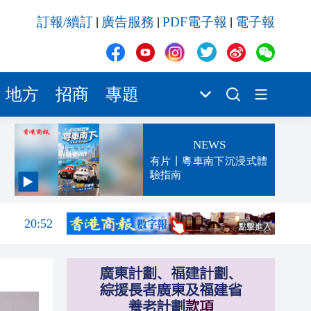
訂報/續訂
廣告服務
PDF電子報
電子報
|
|
|
地方
招商
專題
NEWS
有片丨粵車南下沉浸式體
驗指南
21:04
20:52
20:34
20:22
20:21