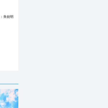
：
朱劍明