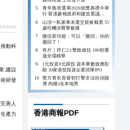
青年魯班選舉2026頒獎典禮今舉
行 甯漢豪稱政府和建造業議會做
好培訓工作
山頂一私家車未遵交規被截查 55
香港商報網
歲司機涉襲警被捕
微信新功能：可以「撤回」你的
撤回了！
是推動科
有片｜拜仁2:1擊敗維拉 180秒重
溫全場精華
1元投資8元跟投 資本乘數效應彰
業;建設
顯 30家港投投資企業排隊IPO
警方青衣長發邨打擊非法街頭賭
技術研發
博 拘捕3名本地男
完善人
香港商報PDF
質生產力