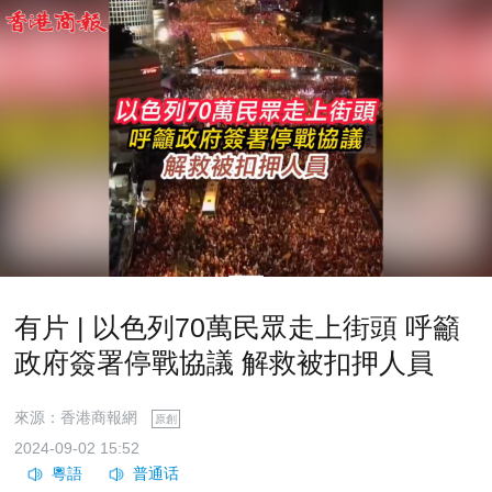
有片 | 以色列70萬民眾走上街頭 呼籲
政府簽署停戰協議 解救被扣押人員
來源：香港商報網
原創
2024-09-02 15:52