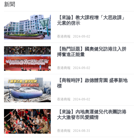
新聞
【來論】教大課程增「大思政課」
元素的啓示
香港商報
2024-09-02
【熱門話題】國奧健兒訪港注入拼
搏奮進正能量
香港商報
2024-09-02
【商報時評】啟德體育園 盛事新地
標
香港商報
2024-09-02
【來論】內地奧運健兒代表團訪港
大大激發市民愛國情
香港商報
2024-08-31