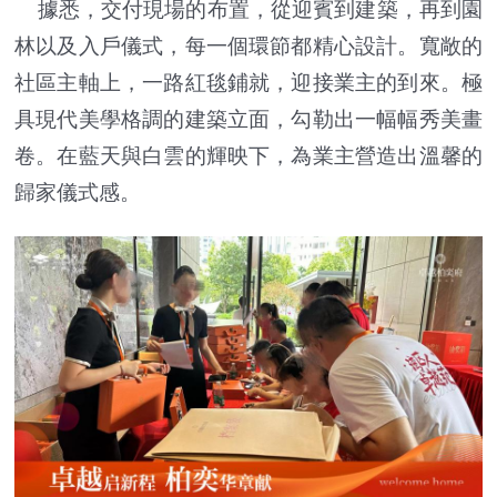
據悉，交付現場的布置，從迎賓到建築，再到園
林以及入戶儀式，每一個環節都精心設計。寬敞的
社區主軸上，一路紅毯鋪就，迎接業主的到來。極
具現代美學格調的建築立面，勾勒出一幅幅秀美畫
卷。在藍天與白雲的輝映下，為業主營造出溫馨的
歸家儀式感。