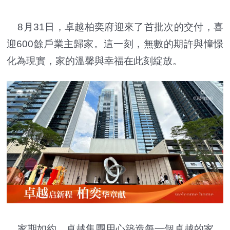
8月31日，卓越柏奕府迎來了首批次的交付，喜
迎600餘戶業主歸家。這一刻，無數的期許與憧憬
化為現實，家的溫馨與幸福在此刻綻放。
家期如約，卓越集團用心築造每一個卓越的家。