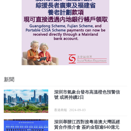
新聞
深圳市氣象台發布高溫橙色預警信
號 或將持續2日
香港商報
2024-09-03
深圳舉辦江西對接粵港澳大灣區經
貿合作推介會 簽約金額逾640億元