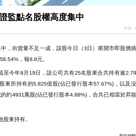
被證監點名股權高度集中
來源：
度集中，街貨量不足一成，該股今日（3日）甫開市即股價
6.54%，報8.8元。
今年8月19日，該公司共有25名股東合共持有逾2.7
東所持有的5.825億股(佔已發行股本57.67%)，以及
4931萬股(佔已發行股本4.88%)，合共已相當於昇
其他股東持有。
責任編輯