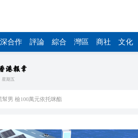
深合作
評論
綜合
灣區
商社
文化
日
星期五
場首度登場 旅客讚方便精準
幫男 檢100萬元依托咪酯
80%
進車廂，公交開成了深圳創新「流動名片」
年點讚南沙加速度