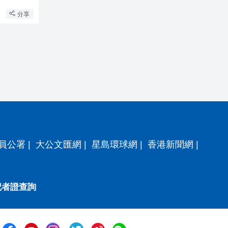
分享
員公署
|
大公文匯網
|
星島環球網
|
香港新聞網
|
記者證查詢