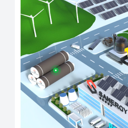
港產AI餐飲服務系統 機場首度
港區人大代表團考察安徽蕪湖 
從批評鮑威爾到頻繁致電沃什 