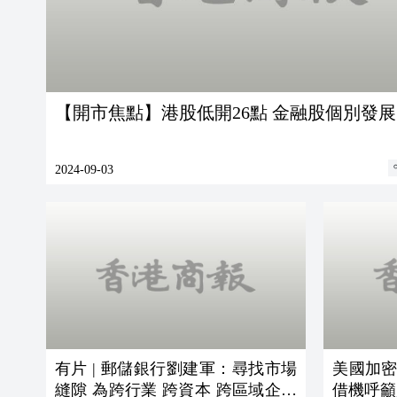
【開市焦點】港股低開26點 金融股個別發展
2024-09-03
有片 | 郵儲銀行劉建軍：尋找市場
美國加
縫隙 為跨行業 跨資本 跨區域企業
借機呼籲