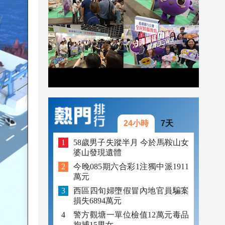
19:44
19:38
19:25
24小時
7天
58歲男子失蹤半月 今於馬鞍山女
婆山發現遺體
今晚085期六合彩1注獨中派1911
萬元
西區四旬婦墮假冒內地官員騙案
損失6894萬元
警方觀塘一單位檢值12萬元毒品
拘捕15男女