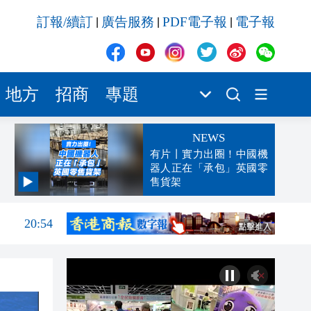
訂報/續訂
廣告服務
PDF電子報
電子報
|
|
|
地方
招商
專題
NEWS
有片丨實力出圈！中國機
器人正在「承包」英國零
售貨架
21:01
20:54
20:39
20:32
20:23