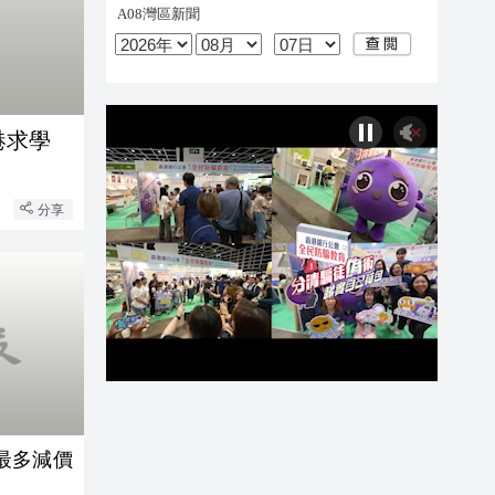
港求學
分享
最多減價