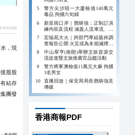
警方尖沙咀一大廈檢值140萬元
毒品 拘捕六旬婦
新皇崗口岸｜鄧炳強：正制訂演
香港商報網
練內容及流程 涵蓋人流車流、緊
急應變等
宏福苑大火｜跨部門專組最終調
查報告公開 火災或為未熄滅煙頭
插水，現
引發
中山翠亨(南朗)舉辦文旅資源交
流促進暨文旅推薦官品鑑活動
警方將軍澳檢值11萬元大麻 拘捕
9億股股
3名男女
直播回放｜保安局局長鄧炳強見
沒有結存
傳媒
能集團發
香港商報PDF
：
朱劍明