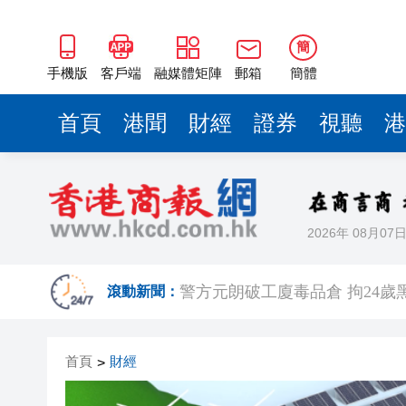
簡
手機版
客戶端
融媒體矩陣
郵箱
簡體
首頁
港聞
財經
證券
視聽
港
2026年 08月07
有片丨港產AI餐飲服務系統 機
警方元朗破工廈毒品倉 拘24歲黑
滾動新聞：
市場料美聯儲年底前加息概率超
首頁
財經
>
相約深圳 見證奇蹟 | 科技坐
無人駕駛駛入嶺南水鄉 19國青