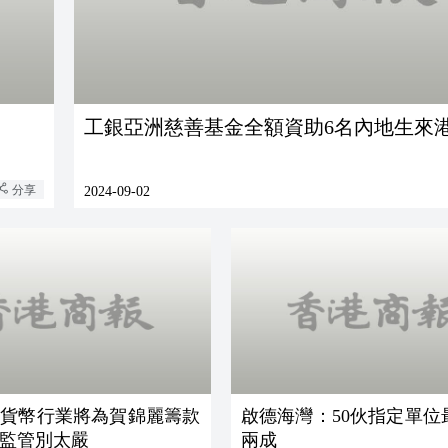
工銀亞洲慈善基金全額資助6名內地生來
分享
2024-09-02
密貨幣行業將為賀錦麗籌款
啟德海灣：50伙指定單位
監管別太嚴
兩成