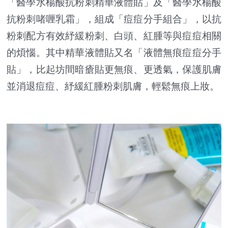
「醫學水楊酸抗粉刺精華液體貼」及「醫學水楊酸
抗粉刺啫喱乳霜」，組成「痘痘分手組合」，以抗
粉刺配方有效紓緩粉刺、白頭、紅腫等與痘痘相關
的煩惱。其中精華液體貼又名「液體無痕痘痘分手
貼」，比起坊間暗瘡貼更無痕、更透氣，保護肌膚
並消退痘痘、紓緩紅腫粉刺肌膚，輕鬆無痕上妝。