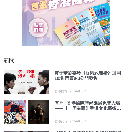
新聞
黃子華劉嘉玲《香港式離婚》加開
18場 門票9·3公開發售
香港商報
2024-09-03
有片 | 香港國際時尚匯展免費入場
——【一周港藝】香港文化藝術活
動一周菜單（2/9-9/9）
香港商報
2024-09-02