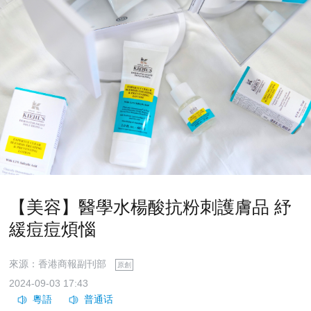
【美容】醫學水楊酸抗粉刺護膚品 紓
緩痘痘煩惱
來源：香港商報副刊部
原創
2024-09-03 17:43