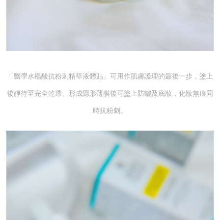
「醫學水楊酸抗粉刺精華液體貼」可用作肌膚護理的最後一步，塗上
後靜待至完全乾透、形成隱形薄膜後可塗上防曬及底妝，化妝無痕同
時抗粉刺。