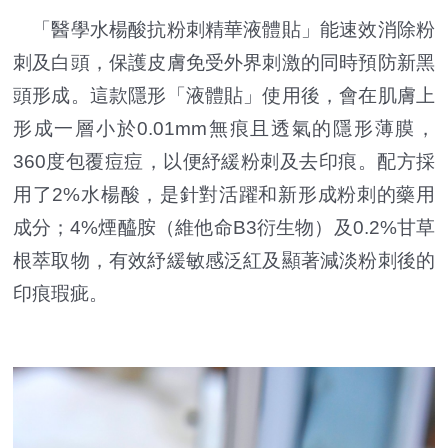
「醫學水楊酸抗粉刺精華液體貼」能速效消除粉
刺及白頭，保護皮膚免受外界刺激的同時預防新黑
頭形成。這款隱形「液體貼」使用後，會在肌膚上
形成一層小於0.01mm無痕且透氣的隱形薄膜，
360度包覆痘痘，以便紓緩粉刺及去印痕。配方採
用了2%水楊酸，是針對活躍和新形成粉刺的藥用
成分；4%煙醯胺（維他命B3衍生物）及0.2%甘草
根萃取物，有效紓緩敏感泛紅及顯著減淡粉刺後的
印痕瑕疵。