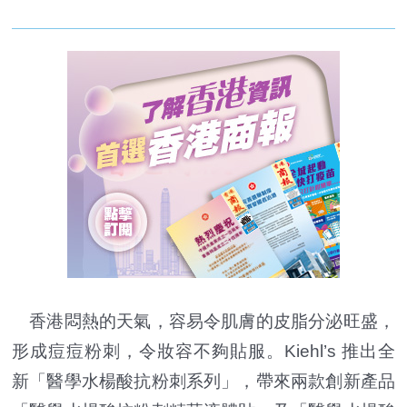
香港悶熱的天氣，容易令肌膚的皮脂分泌旺盛，
形成痘痘粉刺，令妝容不夠貼服。Kiehl’s 推出全
新「醫學水楊酸抗粉刺系列」，帶來兩款創新產品