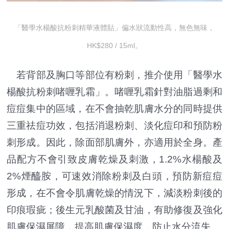
「醫學水楊酸抗粉刺精華液體貼」偏水狀流動性高，無色無味，
HK$280 / 15ml。
若背部及胸口等部位有粉刺，推介使用「醫學水
楊酸抗粉刺啫喱乳霜」。啫喱乳霜針對油脂過剩和
痘痘集中的區域，在不會抽乾肌膚水分的同時提供
三重祛痘功效，包括消退粉刺、淡化痘印和預防粉
刺形成。因此，除面部肌膚外，亦適用於全身。產
品配方不會引致皮膚乾燥及刺激，1.2%水楊酸及
2%煙醯胺，可速效消除粉刺及白頭，預防新痘痘
形成，在不會令肌膚乾燥的情況下，減淡粉刺後的
印痕瑕疵；後生元乳酸菌及甘油，有助修復及強化
肌膚保濕屏障，提高肌膚保濕度，防止水分流失。