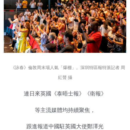
《詠春》倫敦周末場人氣「爆棚」。深圳特區報特派記者 周
紅聲 攝
連日來英國《泰晤士報》《衛報》
等主流媒體均持續聚焦，
跟進報道中國駐英國大使鄭澤光