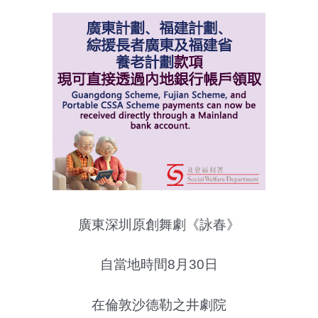
廣東深圳原創舞劇《詠春》
自當地時間8月30日
在倫敦沙德勒之井劇院