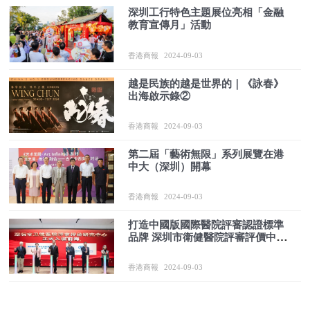
深圳工行特色主題展位亮相「金融
教育宣傳月」活動
香港商報
2024-09-03
越是民族的越是世界的｜《詠春》
出海啟示錄②
香港商報
2024-09-03
第二屆「藝術無限」系列展覽在港
中大（深圳）開幕
香港商報
2024-09-03
打造中國版國際醫院評審認證標準
品牌 深圳市衛健醫院評審評價中心
正式入駐前海
香港商報
2024-09-03