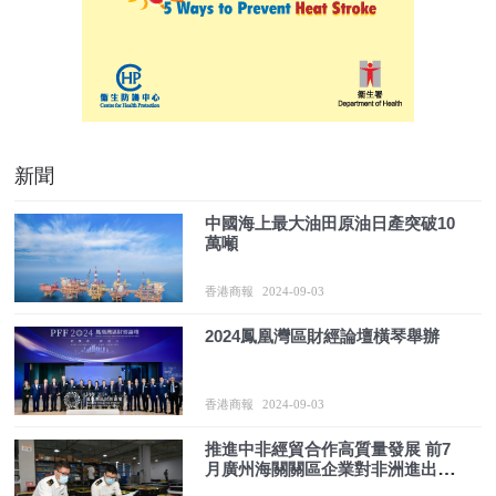
新聞
中國海上最大油田原油日產突破10
萬噸
香港商報
2024-09-03
2024鳳凰灣區財經論壇橫琴舉辦
香港商報
2024-09-03
推進中非經貿合作高質量發展 前7
月廣州海關關區企業對非洲進出口
貿易超578億元