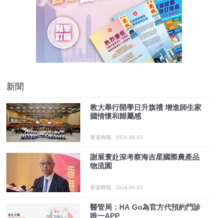
新聞
教大舉行開學日升旗禮 增進師生家
國情懷和歸屬感
香港商報
2024-09-03
謝展寰赴深考察海吉星國際農產品
物流園
香港商報
2024-09-03
醫管局：HA Go為官方代預約門診
唯一APP