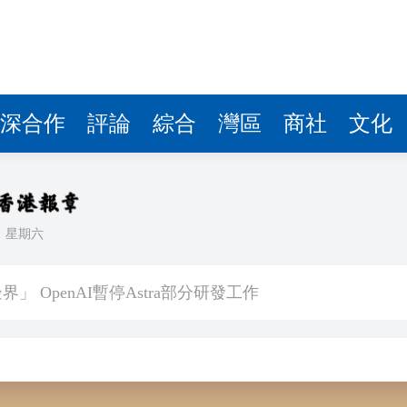
深合作
評論
綜合
灣區
商社
文化
日
星期六
預警信號已生效
 OpenAI暫停Astra部分研發工作
普斥裁決「不公」
到 共3人遇難
kBuddy AI分享會舉行