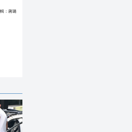
輯：
蔣璐