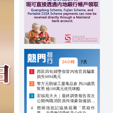
14:22
14:17
14:04
24小時
7天
西區四旬婦墮假冒內地官員騙案
損失6894萬元
警方元朗破工廈毒品倉 拘24歲黑
幫男 檢100萬元依托咪酯
宏福苑大火｜最終調查報告首次
公開殉職消防員何偉豪裝備損毀
照片
鄧炳強批記協換屆屬「黑箱作
業」 斥毫無認受性及公信力