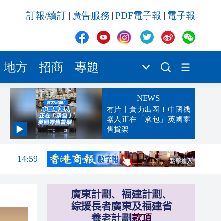
訂報/續訂
廣告服務
PDF電子報
電子報
|
|
|
地方
招商
專題
NEWS
有片丨實力出圈！中國機
器人正在「承包」英國零
售貨架
15:01
14:59
14:55
14:48
14:26