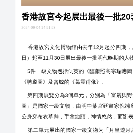
香港故宮今起展出最後一批20
2024-09-04 14:51:53
香港故宮文化博物館由去年12月起分四期，
日）起至11月30日展出最後一批明代晚期的人
5件一級文物包括仇英的《臨蕭照高宗瑞應圖
《聘龐圖》及曾鯨的《葛震甫像》。
第四期展覽分為3個單元，分別為「富麗與野
圖」是國家一級文物，由明中葉宮廷畫家倪端
公身穿布衣草鞋，手拿鋤頭，神情悠然，而劉
第二單元展出的國家一級文物为「月皇遊月宮