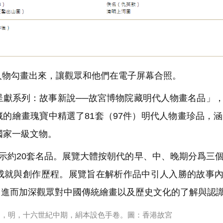
物勾畫出來，讓觀眾和他們在電子屏幕合照。
獻系列：故事新說──故宮博物院藏明代人物畫名品」
的繪畫瑰寶中精選了81套（97件）明代人物畫珍品，涵
國家一級文物。
示約20套名品。展覽大體按朝代的早、中、晚期分爲三
成就與創作歷程。展覽旨在解析作品中引人入勝的故事
，進而加深觀眾對中國傳統繪畫以及歷史文化的了解與認
應圖》，明，十六世紀中期，絹本設色手卷。圖：香港故宮