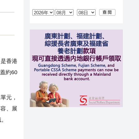
，是香港
蓋約60
個單元，
內容、展
識。