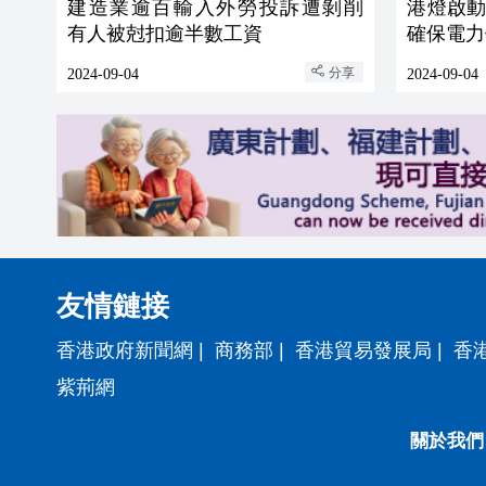
建造業逾百輸入外勞投訴遭剝削
港燈啟
有人被尅扣逾半數工資
確保電力
分享
2024-09-04
2024-09-04
友情鏈接
香港政府新聞網
|
商務部
|
香港貿易發展局
|
香
紫荊網
關於我們