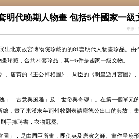
套明代晚期人物畫 包括5件國家一級
來源：
展出北京故宮博物院珍藏的的81套明代人物畫珍品。由
物畫珍藏，合共20套珍品，其中5件是國家一級文物。
》、唐寅的《王公拜相圖》、周臣的《明皇遊月宮圖》
逸」「古意與風雅」及「世俗與奇變」。在第一個單元
所繪，畫了東漢末年荊州牧劉表請龐德公出山的典故；
表則手捧聘書，衣物冠冕。
圖」，是由周臣所畫，即仇英及唐寅之師。畫作呈扇形