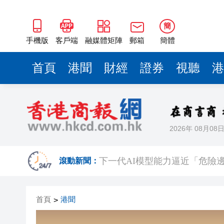
簡
手機版
客戶端
融媒體矩陣
郵箱
簡體
首頁
港聞
財經
證券
視聽
港
2026年 08月08
熱到預警升級！深圳高溫橙色
下一代AI模型能力逼近「危險邊界」
滾動新聞：
白宮宴會廳改造再遇阻 特朗
首頁
港聞
>
陝西柞水泥石流災害失聯人員找
港區婦聯代表聯誼會 x 騰訊雲Wor