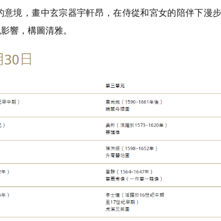
的意境，畫中玄宗器宇軒昂，在侍從和宮女的陪伴下漫
風影響，構圖清雅。