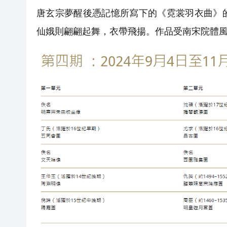
唐玄宗夢醒後憑記憶所寫下的《霓裳羽衣曲》
仙娥則翩翩起舞，衣帶飛揚。作品受南宋院體