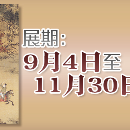
」——慶祝中國共產黨成立105周年名家作品展
引資逾500億
汛防颱風四級應急響應