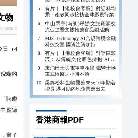
有片｜【港校會客廳】對話林均
乘：產教同步接軌全球影視行業
文物
中山翠亨(南朗)舉辦文旅資源交
香港商报网
流促進暨文旅推薦官品鑑活動
MJZ Technology AI合規跨境金融
科技突圍 國資注資加持
今日（4
有片｜【港校會客廳】對話陳頌
瑛：以傳統文化底色擁抱 AI 藝
術新發展
東涌巴士與電單車相撞 鐵騎士捲
、倪端的
車底留醫14小時不治
梁錦松料生物醫藥未來10年顯著
增長 港可助內地企業走出去
的「聘龐
畫中龐德
香港商報PDF
，畫了