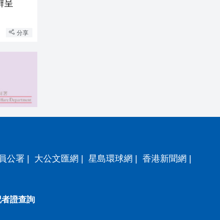
辭呈
分享
員公署
|
大公文匯網
|
星島環球網
|
香港新聞網
|
記者證查詢