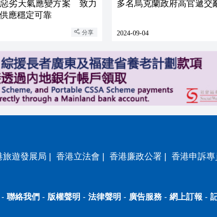
動惡劣天氣應變方案 致力
多名烏克蘭政府高官遞交
供應穩定可靠
分享
2024-09-04
港旅遊發展局
|
香港立法會
|
香港廉政公署
|
香港申訴專
-
聯絡我們
-
版權聲明
-
法律聲明
-
廣告服務
-
網上訂報
-