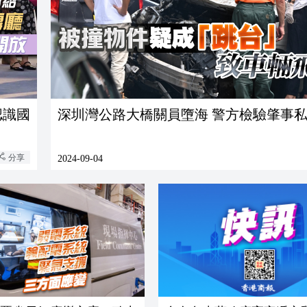
認識國
深圳灣公路大橋關員墮海 警方檢驗肇事
分享
2024-09-04