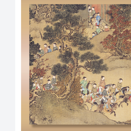
趙之境攜新作出席「今朝更好看
投資推廣署超額完成績效 上半年
國家防總對江蘇、安徽啟動防