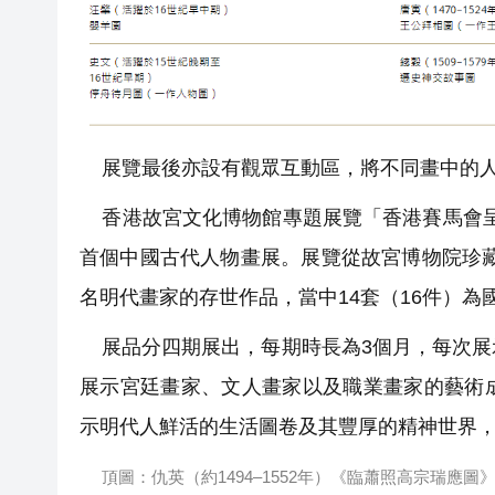
展覽最後亦設有觀眾互動區，將不同畫中的人
香港故宮文化博物館專題展覽「香港賽馬會呈
首個中國古代人物畫展。展覽從故宮博物院珍藏
名明代畫家的存世作品，當中14套（16件）為
展品分四期展出，每期時長為3個月，每次展
展示宮廷畫家、文人畫家以及職業畫家的藝術
示明代人鮮活的生活圖卷及其豐厚的精神世界
頂圖：仇英（約1494–1552年）《臨蕭照高宗瑞