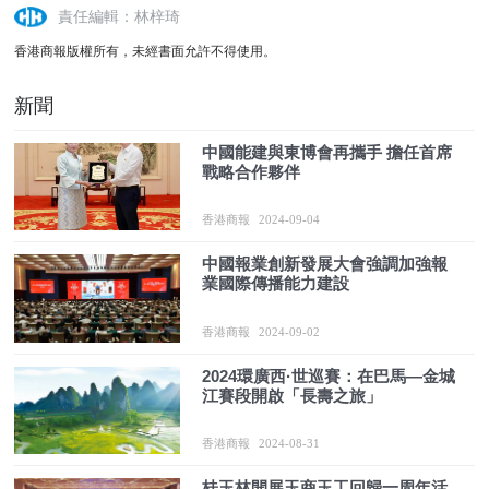
責任編輯：林梓琦
香港商報版權所有，未經書面允許不得使用。
新聞
中國能建與東博會再攜手 擔任首席
戰略合作夥伴
香港商報
2024-09-04
中國報業創新發展大會強調加強報
業國際傳播能力建設
香港商報
2024-09-02
2024環廣西·世巡賽：在巴馬—金城
江賽段開啟「長壽之旅」
香港商報
2024-08-31
桂玉林開展玉商玉工回歸一周年活