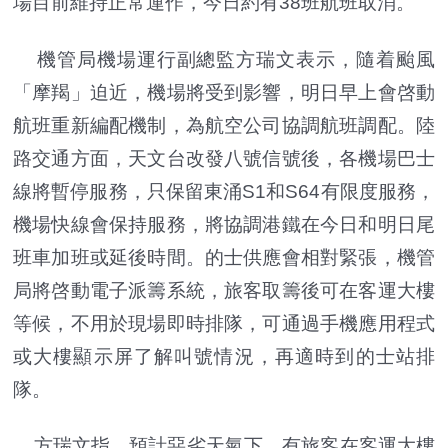
場目前維持正常運作，今日約有38班航班取消。
機管局機場運行副總監方瑞文表示，隨着颱風
「摩羯」迫近，機場將受到影響，明日早上會啓動
航班重新編配機制，為航空公司協調航班調配。陸
路交通方面，天文台改發八號信號後，各機場巴士
線將暫停服務，只保留東涌S1和S64有限度服務，
機場快線會保持服務，將協調港鐵在今日和明日尾
班車加班或延後時間。的士供應會相對緊張，機管
局將啓動電子派籌系統，旅客取籌後可在客運大樓
等候，不用於現場即時排隊，可通過手機應用程式
或大樓顯示屏了解叫號情況，再適時到的士站排
隊。
方瑞文指，預計惡劣天氣下，有旅客在客運大樓