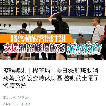
摩羯襲港｜機管局：今日38航班取消
將為旅客設臨時休息區 啓動的士電子
派籌系統
來源：香港商報網
2024-09-05 16:53