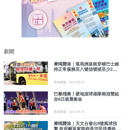
新聞
摩羯襲港｜落馬洲皇崗穿梭巴士維
持正常服務至八號信號後至少2小
時
香港商報
2024-09-05
巴黎殘奧丨硬地滾球港隊兩混雙組
合6日凌晨衝金
香港商報
2024-09-05
摩羯襲港｜天文台發出8號風球預
警 政府籲返家路程長市民現應啟程