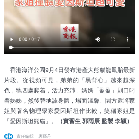
香港海洋公園9月4日發布港產大熊貓龍鳳胎最新
片段。從視頻可見，弟弟的「黑背心」越來越深
色，牠四處爬着，活力充沛。媽媽「盈盈」則口叼
着姊姊，然後替牠舔身體，場面溫馨。園方還將家
姐與著名物理學家愛因斯坦作比較，笑稱家姐是
「愛因斯坦熊貓」。
（實習生 郭雨辰 監製 李穎）
責任編輯：唐藝丹