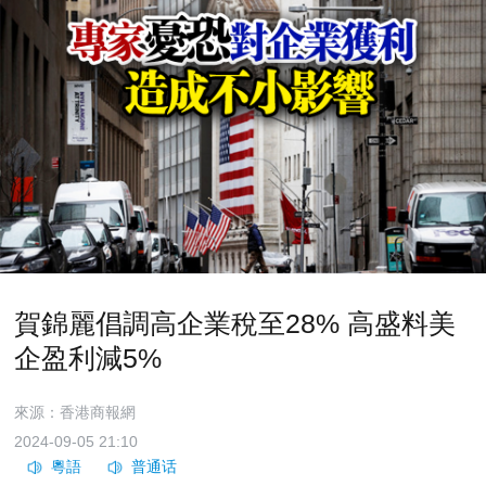
賀錦麗倡調高企業稅至28% 高盛料美
企盈利減5%
來源：香港商報網
2024-09-05 21:10