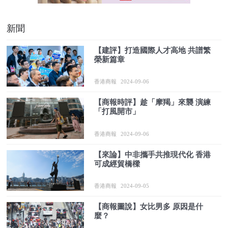
新聞
【建評】打造國際人才高地 共譜繁
榮新篇章
香港商報
2024-09-06
【商報時評】趁「摩羯」來襲 演練
「打風開市」
香港商報
2024-09-06
【來論】中非攜手共推現代化 香港
可成經貿橋樑
香港商報
2024-09-05
【商報圖說】女比男多 原因是什
麼？