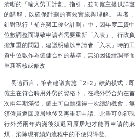
清晰的「輸入勞工計劃」指引，並向僱主提供詳盡
的講解，以確保計劃的有效實施與理解。 再者，
針對現行「補充勞工優化計劃」中，因年度工資中
位數調整而導致申請者需要重新「入表」、行政負
擔加重的問題，建議明確以申請者「入表」時的工
資中位數作為僱傭合約的基準，無須因後續調整而
重新審核或修改。
長遠而言，筆者建議實施「2+2」續約模式，即
僱主在符合聘用外勞的資格下，在職外勞合約在首
次兩年期滿後，僱主可自動獲得一次續約機會，無
須僱員返回原居地後又再重新申請。此舉可免卻現
行外勞兩年約滿後須返回原居地才能再申請的麻
煩，消除現有續約流程中的不便與障礙。