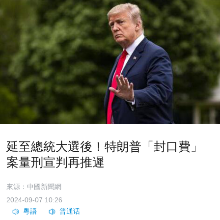
延至總統大選後！特朗普「封口費」
案量刑宣判再推遲
來源：中國新聞網
2024-09-07 10:26