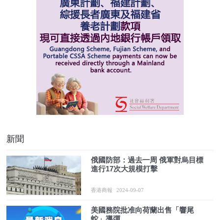
新聞
俄國防部：過去一周 俄軍對烏目標
進行17次大規模打擊
香港商報
2024-09-07
美國務院批准向荷蘭出售「響尾
蛇」導彈