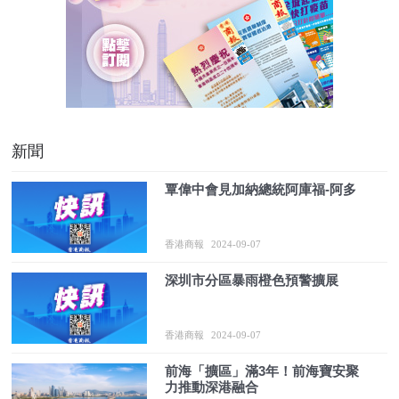
新聞
覃偉中會見加納總統阿庫福-阿多
香港商報
2024-09-07
深圳市分區暴雨橙色預警擴展
香港商報
2024-09-07
前海「擴區」滿3年！前海寶安聚
力推動深港融合