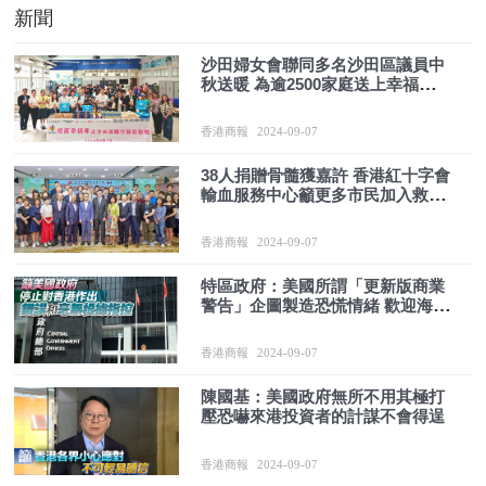
新聞
沙田婦女會聯同多名沙田區議員中
秋送暖 為逾2500家庭送上幸福禮物
包
香港商報
2024-09-07
38人捐贈骨髓獲嘉許 香港紅十字會
輸血服務中心籲更多市民加入救人
行列
香港商報
2024-09-07
特區政府：美國所謂「更新版商業
警告」企圖製造恐慌情緒 歡迎海外
企業來港設辦事處
香港商報
2024-09-07
陳國基：美國政府無所不用其極打
壓恐嚇來港投資者的計謀不會得逞
香港商報
2024-09-07