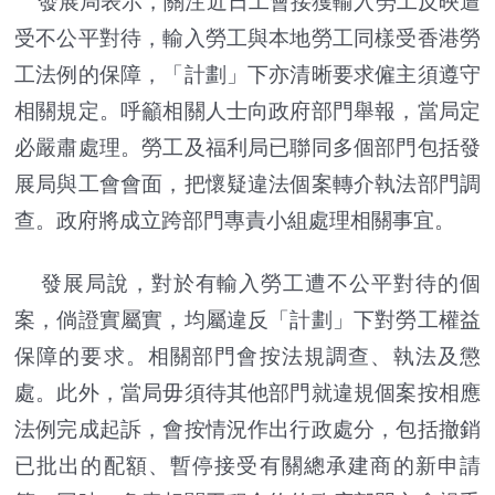
發展局表示，關注近日工會接獲輸入勞工反映遭
受不公平對待，輸入勞工與本地勞工同樣受香港勞
工法例的保障，「計劃」下亦清晰要求僱主須遵守
相關規定。呼籲相關人士向政府部門舉報，當局定
必嚴肅處理。勞工及福利局已聯同多個部門包括發
展局與工會會面，把懷疑違法個案轉介執法部門調
查。政府將成立跨部門專責小組處理相關事宜。
發展局說，對於有輸入勞工遭不公平對待的個
案，倘證實屬實，均屬違反「計劃」下對勞工權益
保障的要求。相關部門會按法規調查、執法及懲
處。此外，當局毋須待其他部門就違規個案按相應
法例完成起訴，會按情況作出行政處分，包括撤銷
已批出的配額、暫停接受有關總承建商的新申請