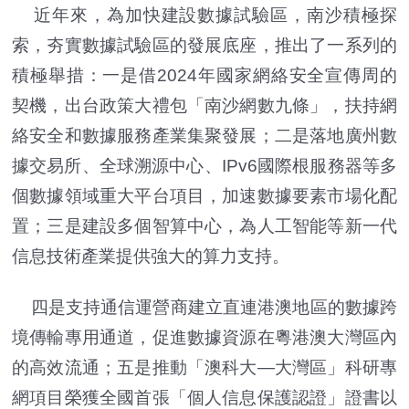
近年來，為加快建設數據試驗區，南沙積極探
索，夯實數據試驗區的發展底座，推出了一系列的
積極舉措：一是借2024年國家網絡安全宣傳周的
契機，出台政策大禮包「南沙網數九條」，扶持網
絡安全和數據服務產業集聚發展；二是落地廣州數
據交易所、全球溯源中心、IPv6國際根服務器等多
個數據領域重大平台項目，加速數據要素市場化配
置；三是建設多個智算中心，為人工智能等新一代
信息技術產業提供強大的算力支持。
四是支持通信運營商建立直連港澳地區的數據跨
境傳輸專用通道，促進數據資源在粵港澳大灣區內
的高效流通；五是推動「澳科大—大灣區」科研專
網項目榮獲全國首張「個人信息保護認證」證書以