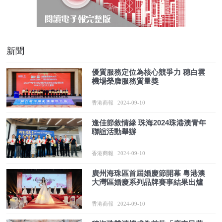
新聞
優質服務定位為核心競爭力 穗白雲
機場榮膺服務質量獎
香港商報
2024-09-10
逢佳節敘情緣 珠海2024珠港澳青年
聯誼活動舉辦
香港商報
2024-09-10
廣州海珠區首屆婚慶節開幕 粵港澳
大灣區婚慶系列品牌賽事結果出爐
香港商報
2024-09-10