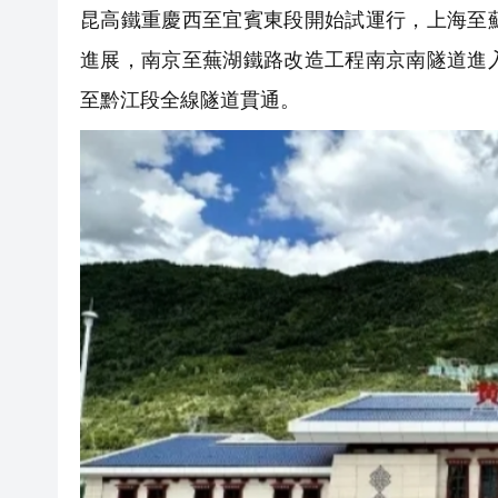
昆高鐵重慶西至宜賓東段開始試運行，上海至
進展，南京至蕪湖鐵路改造工程南京南隧道進
至黔江段全線隧道貫通。