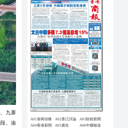
龍、九寨
西段、渝