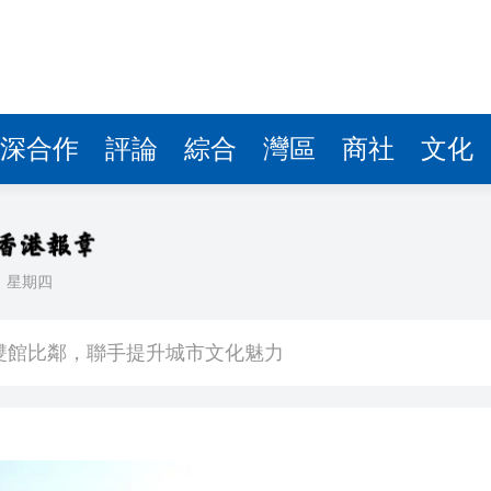
深合作
評論
綜合
灣區
商社
文化
日
星期四
場不變
奇蹟 科技美術雙館比鄰，聯手提升城市文化魅力
件 食環署勒令關閉報警處理
嚴懲發表叛國言論的「爆料者」
點