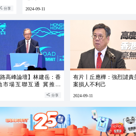
分享
2024-09-11
一路高峰論壇】林建岳：香
有片丨丘應樺：強烈譴責
地市場互聯互通 冀推動
案損人不利己
路」繼續發展
分享
2024-09-11