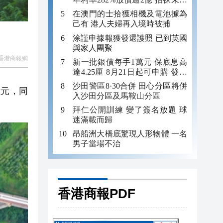
年追數
在澳門的士拾獲相機及電池據為
己有 港人夫婦再入境時被捕
涂謹申據報獲發還護照 已到英國
與家人團聚
香港商報網
新一批銀債每手1萬元 保底息高
達4.25厘 8月21日起可申購 發行
金額最多550億
沙田警區8·30合併 田心分區將併
億元，同
入沙田分區及馬鞍山分區
拜仁公開訓練 變了簽名放題 球
迷滿載而歸
昂船洲大橋底驚現人形物體 一名
男子當場不治
香港商報PDF