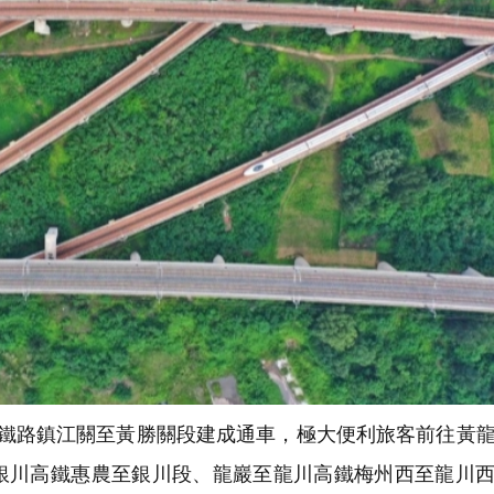
鐵路鎮江關至黃勝關段建成通車，極大便利旅客前往黃
銀川高鐵惠農至銀川段、龍巖至龍川高鐵梅州西至龍川