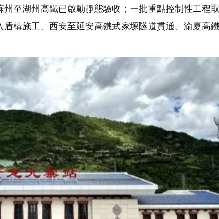
蘇州至湖州高鐵已啟動靜態驗收；一批重點控制性工程
入盾構施工、西安至延安高鐵武家塬隧道貫通、渝廈高