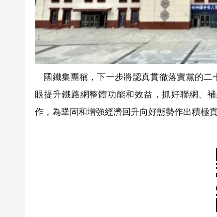
國鐵集團稱，下一步將認真貫徹落實黨的二十
眼提升鐵路網整體功能和效益，抓好聯網、補
作，為鞏固和增強經濟回升向好態勢作出積極