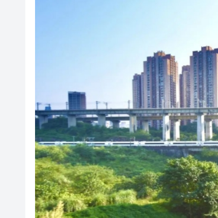
有片丨孕婦羊水破裂即將臨盆 
東涌巴士撞電單車 巴士司機涉
有片丨清淡不等於吃素！ 清淡