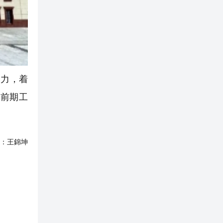
力，着
前期工
：
王錦坤