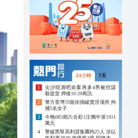
23:12
23:12
23:00
24小時
7天
尖沙咀酒吧命案再多4男被控謀
殺提堂 押後10·29再訊
警方荃灣川龍街搗破賣淫場所 拘
捕5名女子
今晚085期六合彩1注獨中派1911
萬元
警破黑幫高利貸集團拘25人 涉以
年利率282%放債逾2億 招徠未成