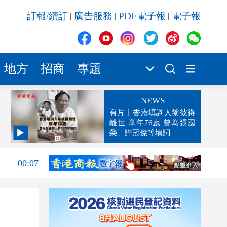
訂報/續訂
廣告服務
PDF電子報
電子報
|
|
|
地方
招商
專題
NEWS
有片丨香港填詞人黎彼得
離世 享年76歲 曾為張國
榮、許冠傑等填詞
00:19
00:07
23:38
23:35
23:17