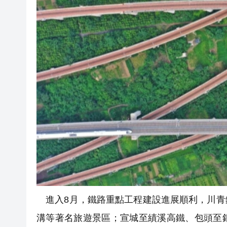
進入8月，鐵路重點工程建設進展順利，川青
溝等著名旅遊景區；宣城至績溪高鐵、包頭至