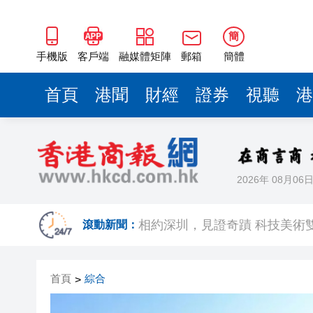
簡
手機版
客戶端
融媒體矩陣
郵箱
簡體
首頁
港聞
財經
證券
視聽
港
2026年 08月06
歐足聯：抵制國際足聯賽事立
相約深圳，見證
滾動新聞：
跑馬地私人泳池救生員涉用假證
首頁
綜合
>
特朗普否認美國彈藥短缺 稱將
美股觀望非農數據 道指跌逾百