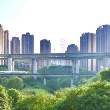
正遇晚高峰 情況危急 鐵騎交警一路開道護送
危駕被捕
飲食正在毀掉很多老人的晚年健康