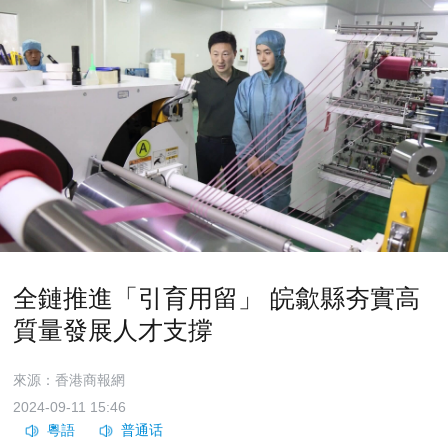
全鏈推進「引育用留」 皖歙縣夯實高
質量發展人才支撐
來源：香港商報網
2024-09-11 15:46