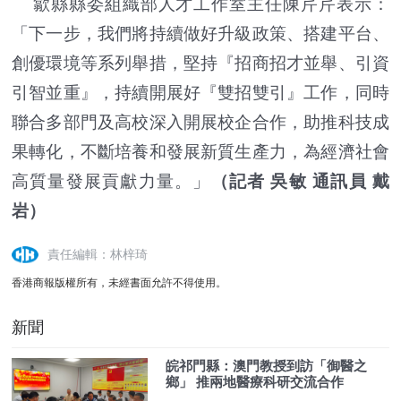
歙縣縣委組織部人才工作室主任陳芹芹表示：
「下一步，我們將持續做好升級政策、搭建平台、
創優環境等系列舉措，堅持『招商招才並舉、引資
引智並重』，持續開展好『雙招雙引』工作，同時
聯合多部門及高校深入開展校企合作，助推科技成
果轉化，不斷培養和發展新質生產力，為經濟社會
高質量發展貢獻力量。」
（記者 吳敏 通訊員 戴
岩）
責任編輯：林梓琦
香港商報版權所有，未經書面允許不得使用。
新聞
皖祁門縣：澳門教授到訪「御醫之
鄉」 推兩地醫療科研交流合作