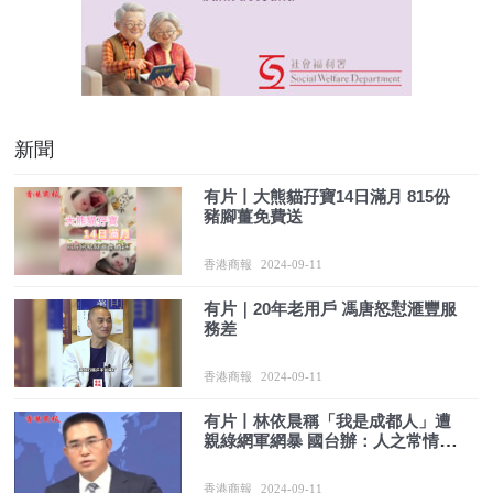
新聞
有片丨大熊貓孖寶14日滿月 815份
豬腳薑免費送
香港商報
2024-09-11
有片｜20年老用戶 馮唐怒懟滙豐服
務差
香港商報
2024-09-11
有片丨林依晨稱「我是成都人」遭
親綠網軍網暴 國台辦：人之常情，
何錯之有？
香港商報
2024-09-11