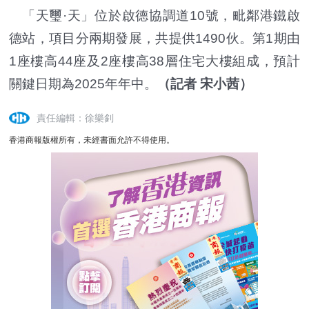
「天璽·天」位於啟德協調道10號，毗鄰港鐵啟
德站，項目分兩期發展，共提供1490伙。第1期由
1座樓高44座及2座樓高38層住宅大樓組成，預計
關鍵日期為2025年年中。
（記者 宋小茜）
責任編輯：徐樂釗
香港商報版權所有，未經書面允許不得使用。