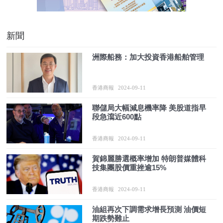
新聞
​洲際船務：加大投資香港船舶管理
香港商報
2024-09-11
聯儲局大幅減息機率降 美股道指早
段急瀉近600點
香港商報
2024-09-11
賀錦麗勝選概率增加 特朗普媒體科
技集團股價重挫逾15%
香港商報
2024-09-11
油組再次下調需求增長預測 油價短
期跌勢難止