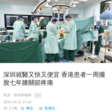
深圳就醫又快又便宜 香港患者一周擺
脫七年膝關節疼痛
來源：香港商報網
原創
2024-09-11 21:40
0.4萬