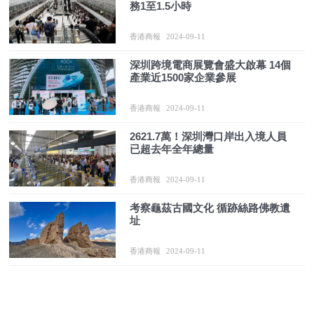
務1至1.5小時
香港商報
2024-09-11
深圳跨境電商展覽會盛大啟幕 14個
產業近1500家企業參展
香港商報
2024-09-11
2621.7萬！深圳灣口岸出入境人員
已超去年全年總量
香港商報
2024-09-11
考察龜茲古國文化 循跡絲路佛教遺
址
香港商報
2024-09-11