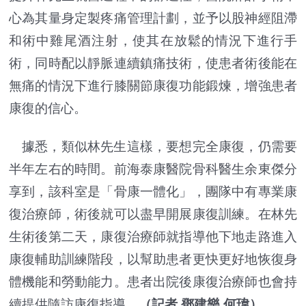
心為其量身定製疼痛管理計劃，並予以股神經阻滯
和術中雞尾酒注射，使其在放鬆的情況下進行手
術，同時配以靜脈連續鎮痛技術，使患者術後能在
無痛的情況下進行膝關節康復功能鍛煉，增強患者
康復的信心。
據悉，類似林先生這樣，要想完全康復，仍需要
半年左右的時間。前海泰康醫院骨科醫生余東傑分
享到，該科室是「骨康一體化」，團隊中有專業康
復治療師，術後就可以盡早開展康復訓練。在林先
生術後第二天，康復治療師就指導他下地走路進入
康復輔助訓練階段，以幫助患者更快更好地恢復身
體機能和勞動能力。患者出院後康復治療師也會持
續提供隨訪康復指導。
（記者 鄧建樂 何瑋）