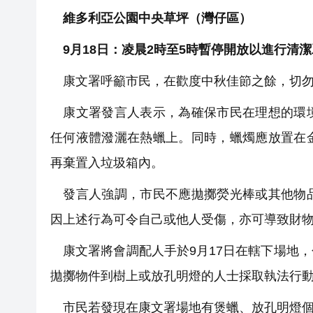
維多利亞公園中央草坪（灣仔區）
9月18日：凌晨2時至5時暫停開放以進行清潔
康文署呼籲市民，在歡度中秋佳節之餘，切勿
康文署發言人表示，為確保市民在理想的環境
任何液體潑灑在熱蠟上。同時，蠟燭應放置在
再棄置入垃圾箱內。
發言人強調，市民不應拋擲熒光棒或其他物品
因上述行為可令自己或他人受傷，亦可導致財
康文署將會調配人手於9月17日在轄下場地
拋擲物件到樹上或放孔明燈的人士採取執法行
市民若發現在康文署場地有煲蠟、放孔明燈個案或