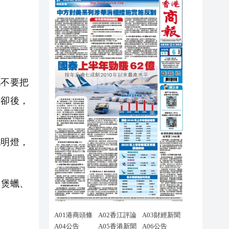
不要把
冷卻後，
明燈，
、煲蠟、