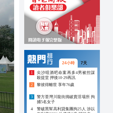
22:54
22:54
22:39
24小時
7天
尖沙咀酒吧命案再多4男被控謀
殺提堂 押後10·29再訊
黎彼得離世 享年76歲
警方荃灣川龍街搗破賣淫場所 拘
捕5名女子
警破黑幫高利貸集團拘25人 涉以