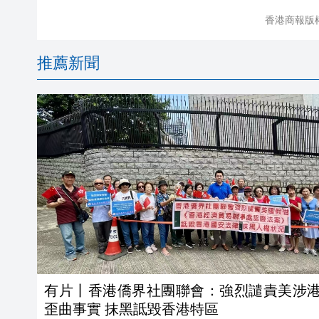
香港商報版
推薦新聞
有片丨香港僑界社團聯會：強烈譴責美涉
歪曲事實 抹黑詆毀香港特區