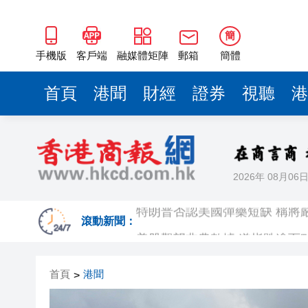
簡
手機版
客戶端
融媒體矩陣
郵箱
簡體
首頁
港聞
財經
證券
視聽
港
2026年 08月06
特朗普否認美國彈藥短缺 稱將
美股觀望非農數據 道指跌逾百
滾動新聞：
有片丨孕婦羊水破裂即將臨盆 
首頁
港聞
>
東涌巴士撞電單車 巴士司機涉
有片丨清淡不等於吃素！ 清淡