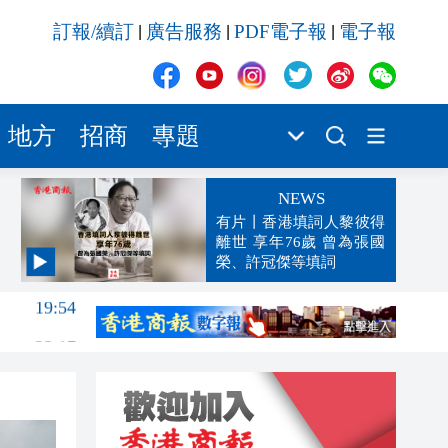
訂報/續訂
廣告服務
PDF電子報
電子報
|
|
|
地方
招商
專題
NEWS
有片丨香港填詞人黎彼得
離世 享年76歲 曾為張國
榮、許冠傑等填詞
19:54
23:17
23:12
23:12
23:00