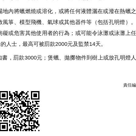
地內將蠟燃燒或溶化，或將任何液體灑在或潑在熱蠟之
放風箏、模型飛機、氣球或其他器件等（包括孔明燈）
妨礙或危害其他使用者的行為；或可能令泳灘或泳灘上
人士，最高可被罰款2000元及監禁14天。
書，罰款3000元；煲蠟、拋擲物件到樹上或放孔明燈
責任編