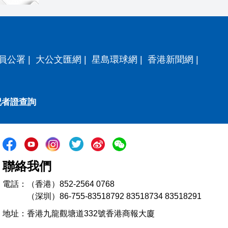
員公署
|
大公文匯網
|
星島環球網
|
香港新聞網
|
記者證查詢
聯絡我們
電話：（香港）852-2564 0768
（深圳）86-755-83518792 83518734 83518291
地址：香港九龍觀塘道332號香港商報大廈