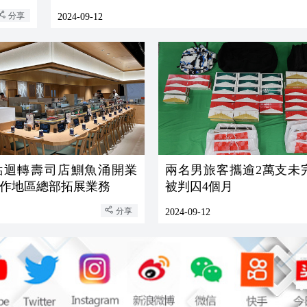
分享
2024-09-12
點迴轉壽司店鰂魚涌開業
兩名男旅客攜逾2萬支未
作地區總部拓展業務
被判囚4個月
分享
2024-09-12