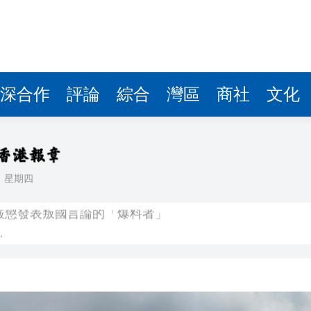
深合作
評論
綜合
灣區
商社
文化
日
星期四
嚴懲發表叛國言論的「爆料者」
點
正遇晚高峰 情況危急 鐵騎交警一路開道護送
危駕被捕
飲食正在毀掉很多老人的晚年健康