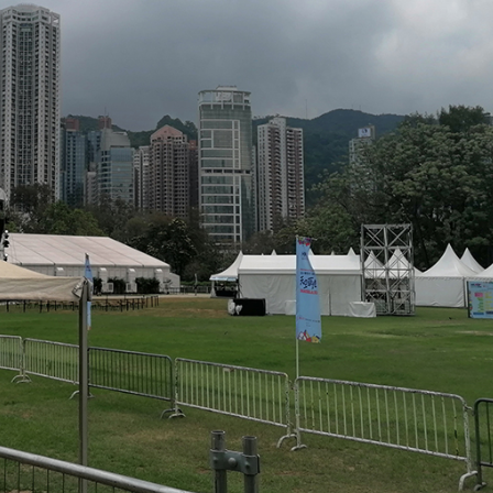
正進行腹部手術 設備劇烈晃動
品展盛大啟幕 逾百幅名家力作匯聚香江
外國遊客「無感通行」深圳地鐵