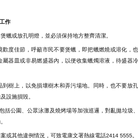
工作
煲蠟或放孔明燈，並必須保持地方整齊清潔。
歡度佳節，呼籲市民不要煲蠟，即把蠟燃燒或溶化，也
金屬器皿或非易燃盛器內，以便收集蠟燭溶液，待盛器
到樹上，以免損壞樹木和弄污場地。同時，也不要放孔
物及設施損毀。
，包括公園、公眾泳灘及燒烤場等加強巡邏，對亂拋垃圾
動。
其他違例情況，可致電康文署熱線電話2414 5555。