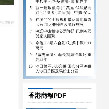
年利率282%放債逾2億 招徠未成
年追數
新一批銀債每手1萬元 保底息高
達4.25厘 8月21日起可申購 發行
金額最多550億
在澳門的士拾獲相機及電池據為
香港商報網
己有 港人夫婦再入境時被捕
涂謹申據報獲發還護照 已到英國
與家人團聚
：
今晚085期六合彩1注獨中派1911
萬元
5歲男童遭生母長期虐待餓死 重
判22年
沙田警區8·30合併 田心分區將併
入沙田分區及馬鞍山分區
香港商報PDF