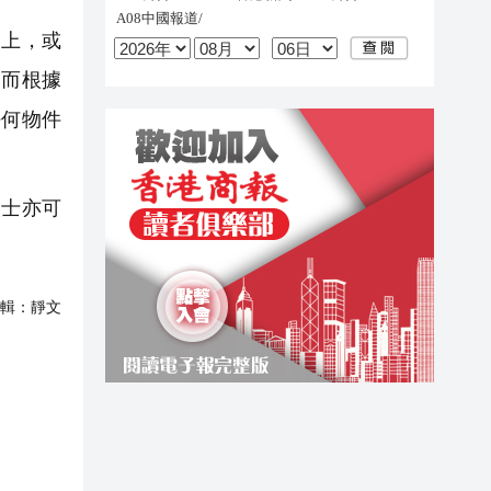
上，或
。而根據
任何物件
人士亦可
輯：
靜文