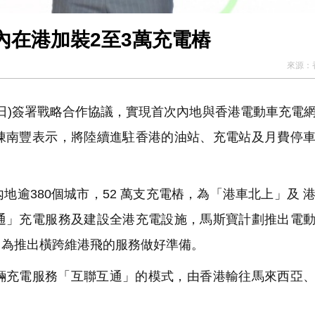
內在港加裝2至3萬充電樁
來源：
2日)簽署戰略合作協議，實現首次內地與香港電動車充電
陳南豐表示，將陸續進駐香港的油站、充電站及月費停
逾380個城市，52 萬支充電樁，為「港車北上」及 
通」充電服務及建設全港充電設施，馬斯寶計劃推出電
，為推出橫跨維港飛的服務做好準備。
輛充電服務「互聯互通」的模式，由香港輸往馬來西亞