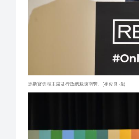
馬斯寶集團主席及行政總裁陳南豐。(崔俊良 攝)