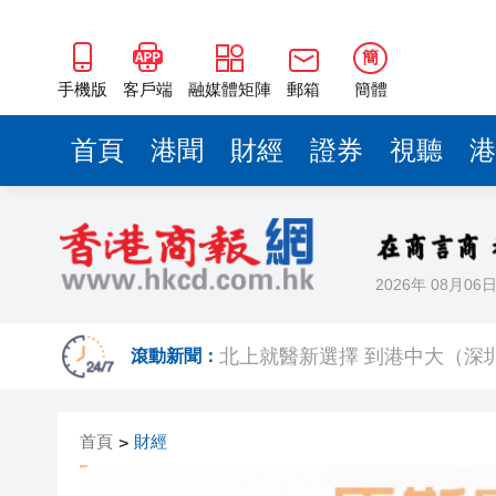
簡
手機版
客戶端
融媒體矩陣
郵箱
簡體
首頁
港聞
財經
證券
視聽
港
2026年 08月06
【熱點熱評】記協選舉鬧劇折射
北上就醫新選擇 到港中大（深
滾動新聞：
特首政策組專家組舉行全體會議
首頁
財經
>
有片丨鍾志光澄清黎彼得無經濟
今晚085期六合彩1注獨中派191