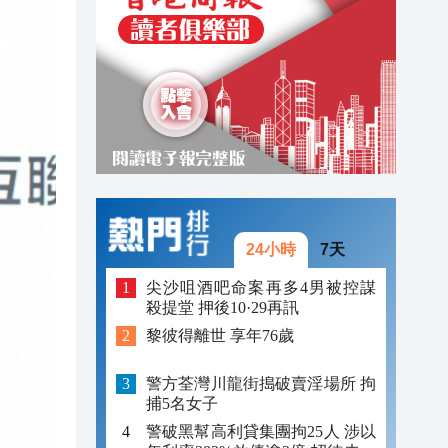
21:43
21:28
21:05
24小時
7天
尖沙咀酒吧命案再多4男被控謀
殺提堂 押後10·29再訊
黎彼得離世 享年76歲
警方荃灣川龍街搗破賣淫場所 拘
捕5名女子
警破黑幫高利貸集團拘25人 涉以