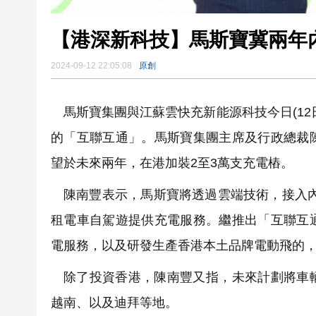
【港深新科技】馬斯寶冀兩年
2024-09-12 22:05:08
原創
馬斯寶集團與江蘇雲快充新能源科技今日(1
的「互聯互通」。馬斯寶集團主席及行政總裁
望於未來兩年，在港加裝2至3萬支充電樁。
陳南豐表示，馬斯寶將透過雲端技術，接入內地
租電車自駕遊提供充電服務。繼推出「互聯互
電服務，以及研發生產香港本土品牌電動飛的
除了投資香港，陳南豐又指，未來計劃將車
越南、以及迪拜等地。