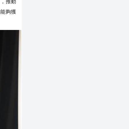
目，推動
，能夠獲