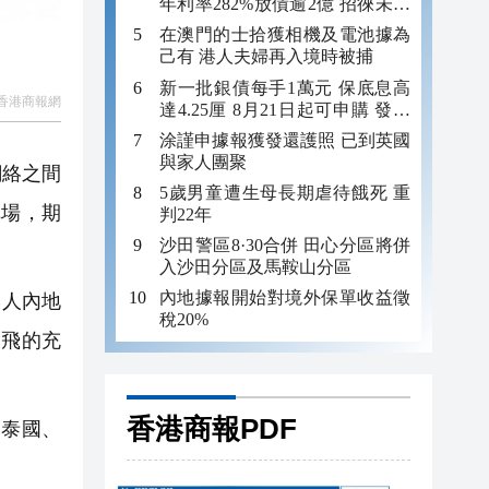
年利率282%放債逾2億 招徠未成
年追數
在澳門的士拾獲相機及電池據為
己有 港人夫婦再入境時被捕
新一批銀債每手1萬元 保底息高
香港商報網
達4.25厘 8月21日起可申購 發行
金額最多550億
涂謹申據報獲發還護照 已到英國
與家人團聚
網絡之間
5歲男童遭生母長期虐待餓死 重
車場，期
判22年
沙田警區8·30合併 田心分區將併
入沙田分區及馬鞍山分區
內地據報開始對境外保單收益徵
港人內地
稅20%
動飛的充
香港商報PDF
、泰國、