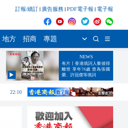
訂報/續訂
廣告服務
PDF電子報
電子報
|
|
|
地方
招商
專題
NEWS
有片丨香港填詞人黎彼得
離世 享年76歲 曾為張國
榮、許冠傑等填詞
22:25
22:10
21:57
21:56
21:49