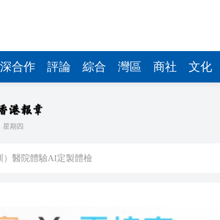
深合作
評論
綜合
灣區
商社
文化
日
星期四
組織「沉疴」 業界代表性蕩然無存
圳）醫院體驗AI定製體檢
 就施政報告及五年規劃提供意見
問題 為兒子還卡數 實為學費生活費
1萬元