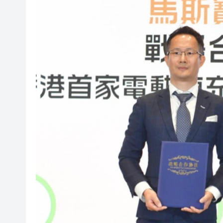
港區全國人大代表團考察安徽涇
【議事堂】完善行政主導 破內
晶泰科技發布全球首個AI4S綜