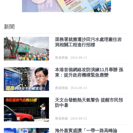
新聞
渠務署就搬遷沙田污水處理廠往岩
洞相關工程進行招標
香港商報
2024-09-13
本港首個網絡攻防演練11月舉辦 孫
東：提升政府機構緊急應變
香港商報
2024-09-13
天文台發酷熱天氣警告 提醒市民預
防中暑
香港商報
2024-09-13
海外嘉賓盛讚「一帶一路高峰論