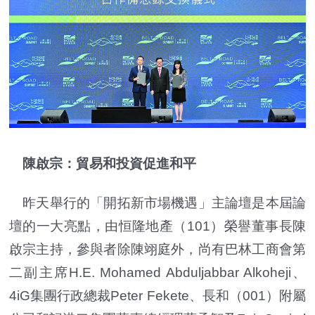
陳啟宗：貿易和投資促進和平
昨天舉行的「開拓新市場機遇」主論壇是本屆論
壇的一大亮點，由恒隆地產（101）榮譽董事長陳
啟宗主持，參與者除陳翊庭外，尚有巴林工商會第
二副主席H.E. Mohamed Abduljabbar Alkoheji、
4iG集團行政總裁Peter Fekete、長和（001）附屬