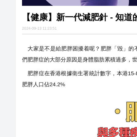
【健康】新一代減肥針 - 知
2024-09-13 11:23:51
大家是不是給肥胖困擾着呢？肥胖「毀」的不
們肥胖症的大部分原因是身體脂肪累積過多，
肥胖症在香港根據衛生署統計數字，本港15-8
肥胖人口佔24.2%