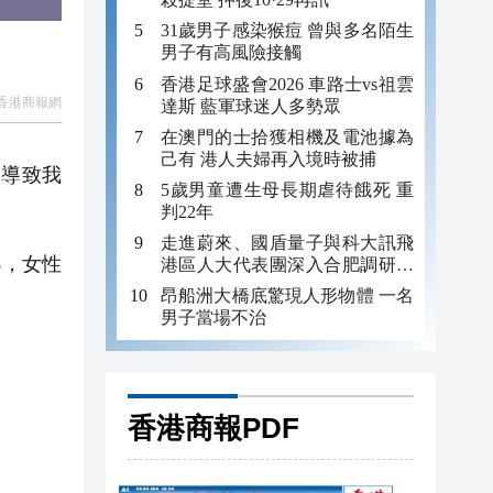
31歲男子感染猴痘 曾與多名陌生
男子有高風險接觸
香港足球盛會2026 車路士vs祖雲
​ 香港商報網
達斯 藍軍球迷人多勢眾
在澳門的士拾獲相機及電池據為
己有 港人夫婦再入境時被捕
導致我
5歲男童遭生母長期虐待餓死 重
判22年
走進蔚來、國盾量子與科大訊飛
%，女性
港區人大代表團深入合肥調研科
創成果
昂船洲大橋底驚現人形物體 一名
男子當場不治
香港商報PDF