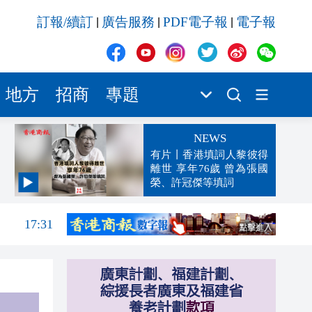
訂報/續訂
廣告服務
PDF電子報
電子報
|
|
|
地方
招商
專題
NEWS
有片丨香港填詞人黎彼得
離世 享年76歲 曾為張國
榮、許冠傑等填詞
17:36
17:31
17:30
17:22