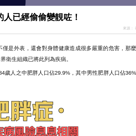
道的人已經偷偷變靚咗！
來源：
僅是外表，還會對身體健康造成很多嚴重的危害，那麼
世界衛生組織已將此列為疾病。
4歲人之中肥胖人口佔29.9%，其中男性肥胖人口佔36