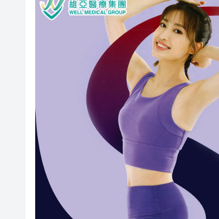
張國榮70誕辰音樂會將不設直播
東野圭吾遺作《永恆的記憶》
有片丨特朗普快步阻止男童險摔
​MiniMax納入港股通首日升17.1