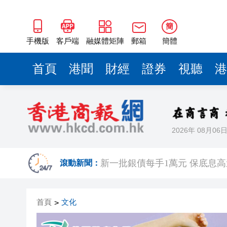
簡
手機版
客戶端
融媒體矩陣
郵箱
簡體
首頁
港聞
財經
證券
視聽
港
2026年 08月06
國際鐵路工程會議今舉行 陳美
滾動新聞：
新一批銀債每手1萬元 保底息高達4
有片〡赤裸男街頭「毆」的士 
首頁
文化
>
食環署引入內地捕蚊神器「吞