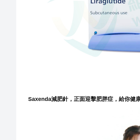
Saxenda減肥針，正面迎擊肥胖症，給
你
健