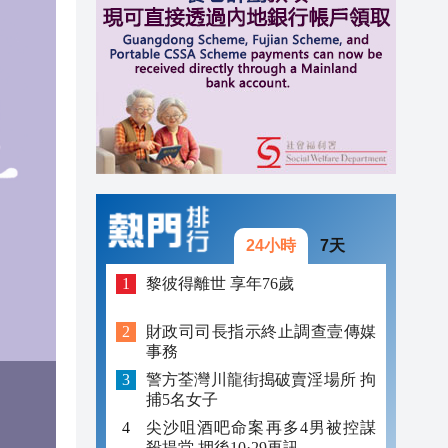
17:13
16:57
16:55
16:50
24小時
7天
黎彼得離世 享年76歲
財政司司長指示終止調查壹傳媒
事務
警方荃灣川龍街搗破賣淫場所 拘
捕5名女子
尖沙咀酒吧命案再多4男被控謀
殺提堂 押後10·29再訊