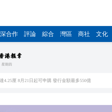
深合作
評論
綜合
灣區
商社
文化
日
星期四
寶：「香港鐵路標準」料為北環線節省20%施工成本
.25厘 8月21日起可申購 發行金額最多550億
網民笑說：進擊的巨人
天蛙」