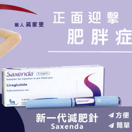
 陳淑芬構思1956部無人機賀壽
發售
下台 笑稱：我不想他像拜登一樣摔倒
% 收報297.2元