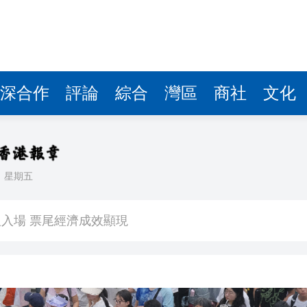
深合作
評論
綜合
灣區
商社
文化
日
星期五
看大結局：感激愛回家助走出低谷 不捨大家庭
人入場 票尾經濟成效顯現
圓廠
銀髮男團「大四喜」：十年深厚情誼 有歡亦有淚 緬懷