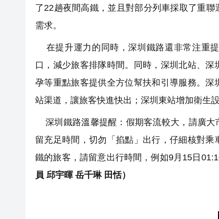
了22趟夜間高鐵，並且對部分列車採取了重
需求。
在提升運力的同時，深圳鐵路還非常注重提
口，減少旅客排隊時間。同時，深圳北站、深
孕等重點旅客提供全方位幫扶和引導服務。深
站渠道，讓旅客快進快出；深圳東站增加衛生
深圳鐵路溫馨提醒：假期客流較大，請廣大市
留充足時間，切勿「掐點」出行，仔細核對乘
鐵的旅客，請留意出行時間，例如9月15日01:
員 邱宇暉 岳千琳 田恬）