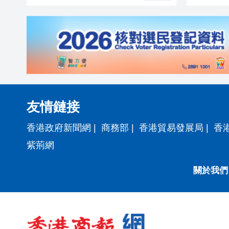
友情鏈接
香港政府新聞網
|
商務部
|
香港貿易發展局
|
香
紫荊網
關於我們