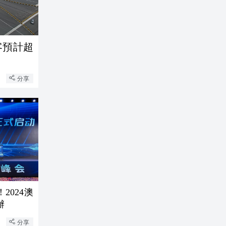
客預計超
分享
2024澳
辦
分享