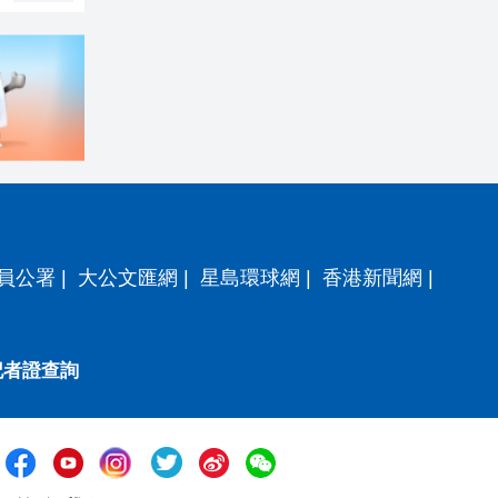
員公署
|
大公文匯網
|
星島環球網
|
香港新聞網
|
記者證查詢