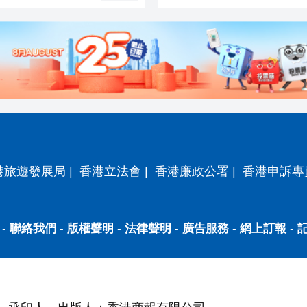
港旅遊發展局
|
香港立法會
|
香港廉政公署
|
香港申訴專
-
聯絡我們
-
版權聲明
-
法律聲明
-
廣告服務
-
網上訂報
-