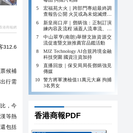
宏福苑大火｜跨部門專組最終調
查報告公開 火災或為未熄滅煙頭
引發
新皇崗口岸｜鄧炳強：正制訂演
香港商報網
練內容及流程 涵蓋人流車流、緊
急應變等
中山翠亨(南朗)舉辦文旅資源交
流促進暨文旅推薦官品鑑活動
12.6
MJZ Technology AI合規跨境金融
科技突圍 國資注資加持
直播回放｜保安局局長鄧炳強見
票候補
傳媒
警方將軍澳檢值11萬元大麻 拘捕
出行需
3名男女
比，今
香港商報PDF
武漢等熱
中還包括