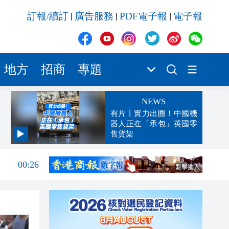
訂報/續訂
廣告服務
PDF電子報
電子報
|
|
|
地方
招商
專題
NEWS
有片丨實力出圈！中國機
器人正在「承包」英國零
售貨架
00:45
00:26
00:16
「豹
23:58
23:45