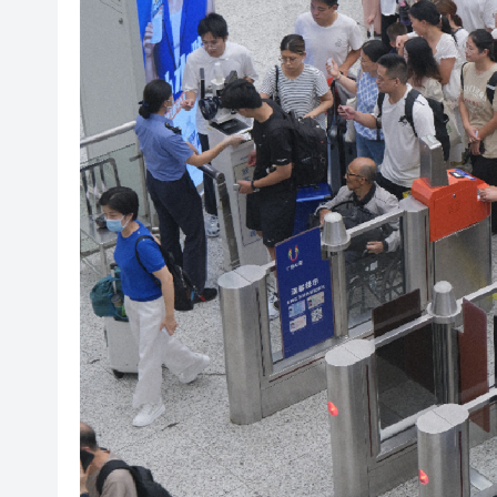
社署籲市民提防偽冒社署通訊
李家超：鼓勵保險業開發跨境產
車路士主帥星