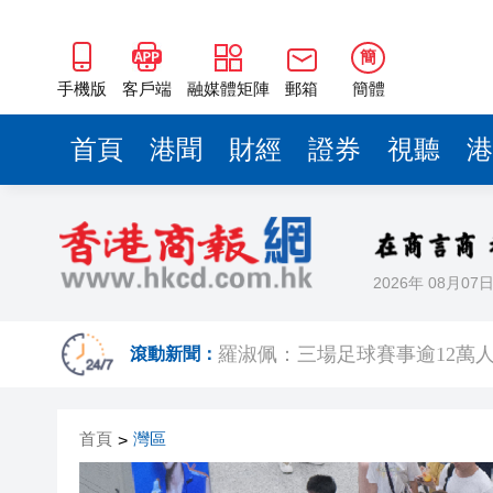
簡
手機版
客戶端
融媒體矩陣
郵箱
簡體
首頁
港聞
財經
證券
視聽
港
2026年 08月07
有片｜楊明莊思明大婚後急返港
羅淑佩：三場足球賽事逾12萬
滾動新聞：
SK海力士斥逾3000億建兩座晶
首頁
灣區
>
有片丨【《愛回家》迎大結局】
叔」黎彼得
入境處反非法勞工行動拘12人