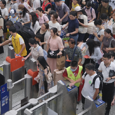
程式賬戶
品 便利灣區居民
將粉嶺揮桿 為香港行畫圓滿句號