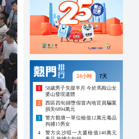
23:38
23:29
23:21
24小時
7天
58歲男子失蹤半月 今於馬鞍山女
婆山發現遺體
西區四旬婦墮假冒內地官員騙案
損失6894萬元
警方觀塘一單位檢值12萬元毒品
拘捕15男女
警方尖沙咀一大廈檢值140萬元
毒品 拘捕六旬婦