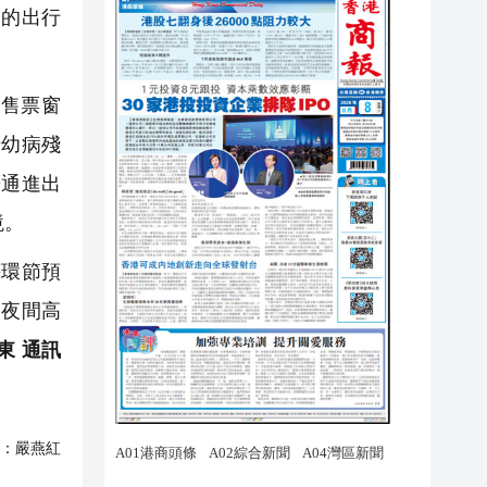
客的出行
售票窗
老幼病殘
暢通進出
境。
環節預
了夜間高
東 通訊
：
嚴燕紅