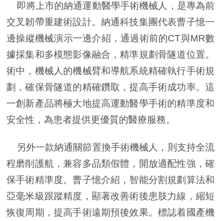
即將上市的納通運動醫學手術機械人，是專為前
交叉韌帶重建術設計。納通科技集團代表曹子憶一
邊操縱機械演示一邊介紹，通過術前的CT與MR數
據採集和多模態影像融合，精準規劃骨隧道位置。
術中，機械人的機械臂和導航系統精確執行手術規
劃，確保骨隧道的精確鑽取，提高手術成功率。這
一創新產品將極大地提高運動醫學手術的精準度和
安全性，為患者提供更優質的醫療服務。
另外一款納通關節置換手術機械人，則支持全流
程磨削護航，兼容多品類假體，開放適配性強，確
保手術精準度。曹子憶介紹，智能分割規劃算法和
亞毫米級跟蹤精度，顯著改善術後患肢力線，縮短
恢復周期，提高手術遠期預後效果。標誌着國產機