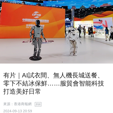
有片｜AI試衣間、無人機長城送餐、
零下不結冰保鮮……服貿會智能科技
打造美好日常
來源：香港商報網
原創
2024-09-13 20:59