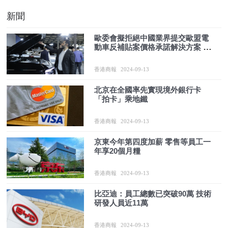
新聞
歐委會擬拒絕中國業界提交歐盟電
動車反補貼案價格承諾解決方案 中
方：深感失望
香港商報
2024-09-13
北京在全國率先實現境外銀行卡
「拍卡」乘地鐵
香港商報
2024-09-13
京東今年第四度加薪 零售等員工一
年享20個月糧
香港商報
2024-09-13
比亞迪：員工總數已突破90萬 技術
研發人員近11萬
香港商報
2024-09-13