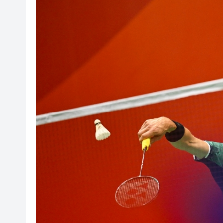
微信新功能：可以「撤回」你
橫琴粵澳深度合作區消防救援
「來深飛」不只是路過！深圳
李根興3936萬沽北角公主大廈