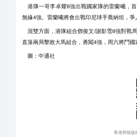
港隊一哥李卓耀8強出戰國家隊的雷蘭曦，首局先
無緣4強。雷蘭曦將會出戰印尼球手喬納坦，爭
混雙方面，港隊組合鄧俊文/謝影雪8強對戰馬來
直落兩局擊敗大馬組合，勇闖4強，周六將鬥國
圖：中通社
香港商報版