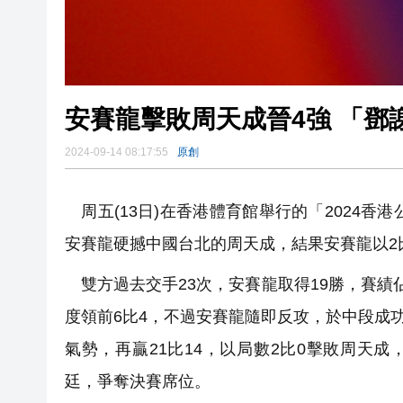
安賽龍擊
2024-09-14 08:17:55
原創
周五(13日)在香港體育館舉行的「2024香
安賽龍硬撼中國台北的周天成，結果安賽龍以2
雙方過去交手23次，安賽龍取得19勝，賽績
度領前6比4，不過安賽龍隨即反攻，於中段成功
氣勢，再贏21比14，以局數2比0擊敗周天
廷，爭奪決賽席位。