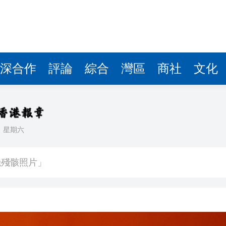
深合作
評論
綜合
灣區
商社
文化
日
星期六
 總花費3.21萬億元
機殘骸照片」
 鞏固之後能否U型反彈？
博 拘捕3名本地男