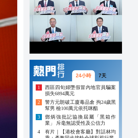
11:10
11:03
10:53
10:44
24小時
7天
西區四旬婦墮假冒內地官員騙案
損失6894萬元
警方元朗破工廈毒品倉 拘24歲黑
幫男 檢100萬元依托咪酯
鄧炳強批記協換屆屬「黑箱作
業」 斥毫無認受性及公信力
有片｜【港校會客廳】對話林均
乘：產教同步接軌全球影視行業