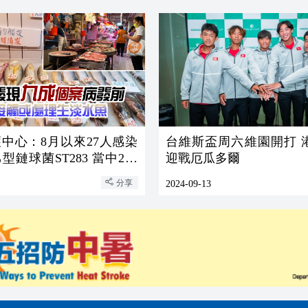
中心：8月以來27人感染
台維斯盃周六維園開打 
型鏈球菌ST283 當中2人
迎戰厄瓜多爾
分享
2024-09-13