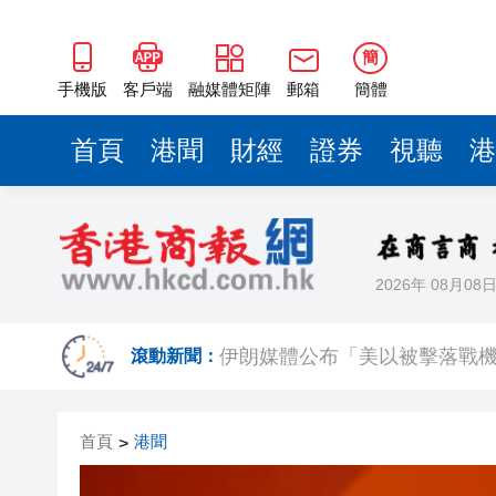
簡
手機版
客戶端
融媒體矩陣
郵箱
簡體
首頁
港聞
財經
證券
視聽
港
2026年 08月08
上半年國內居民出遊人次34.63億
滾動新聞：
伊朗媒體公布「美以被擊落戰
【名家指點】資金狂掃商業地產
首頁
港聞
>
警方青衣長發邨打擊非法街頭賭