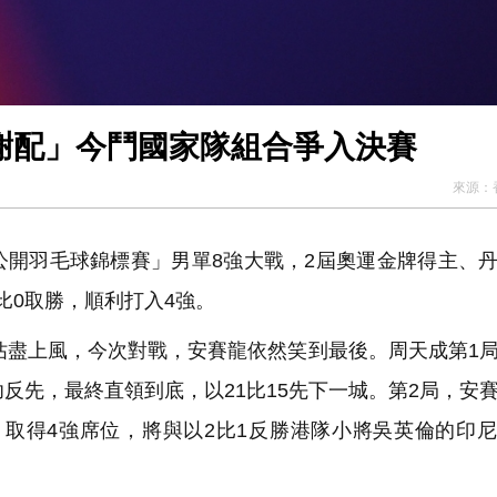
敗周天成晉4強 「鄧謝配」今鬥國家隊組合爭入決賽
來源：
港公開羽毛球錦標賽」男單8強大戰，2屆奧運金牌得主、
比0取勝，順利打入4強。
佔盡上風，今次對戰，安賽龍依然笑到最後。周天成第1
反先，最終直領到底，以21比15先下一城。第2局，安
成，取得4強席位，將與以2比1反勝港隊小將吳英倫的印