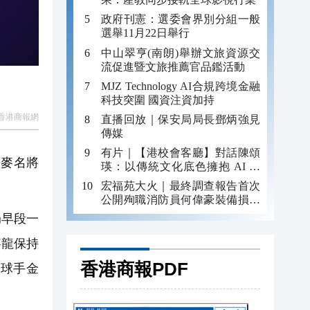
政府刊憲：選委會界別分組一般
選舉11月22日舉行
中山翠亨(南朗)舉辦文旅資源交
流促進暨文旅推薦官品鑑活動
MJZ Technology AI合規跨境金融
科技突圍 國資注資加持
香港商報網
直播回放｜保安局局長鄧炳強見
傳媒
有片｜【港校會客廳】對話陳頌
丹麥名將
瑛：以傳統文化底色擁抱 AI 藝
術新發展
宏福苑大火｜最終調查報告首次
公開殉職消防員何偉豪裝備損毀
照片
局早段一
賽龍保持
香港商報PDF
尼球手金