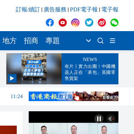
訂報/續訂
廣告服務
PDF電子報
電子報
|
|
|
地方
招商
專題
NEWS
有片丨實力出圈！中國機
器人正在「承包」英國零
售貨架
11:28
11:24
11:19
11:11