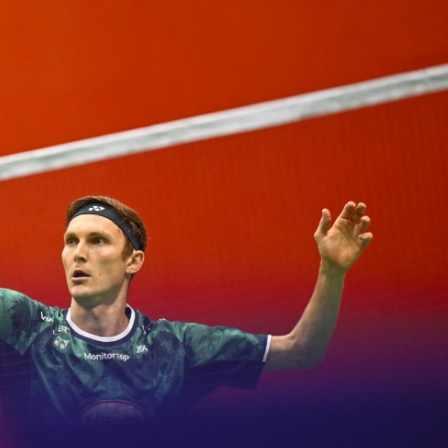
的撤回了！
支隊正式掛牌成立
機場「國際中轉旅客免費城市遊」上線
舖