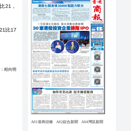
比21，
1比17
：
程向明