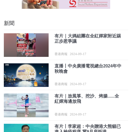
新聞
有片｜大媽組團在全紅嬋家附近踢
正步惹爭議
香港商報
2024-09-17
直播丨中央廣播電視總台2024年中
秋晚會
香港商報
2024-09-17
有片｜放風箏、挖沙、烤腸......全
紅嬋海邊放飛
香港商報
2024-09-17
有片丨李家超：中央贈港大熊貓已
進入檢疫程序 冀9月底抵港