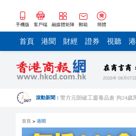
簡
手機版
客戶端
融媒體矩陣
郵箱
簡體
首頁
港聞
財經
證券
視聽
港
2026年 08月07
有片丨港產AI餐飲服務系統 機
警方元朗破工廈毒品倉 拘24歲黑
滾動新聞：
市場料美聯儲年底前加息概率超
首頁
港聞
>
相約深圳 見證奇蹟 | 科技坐
無人駕駛駛入嶺南水鄉 19國青