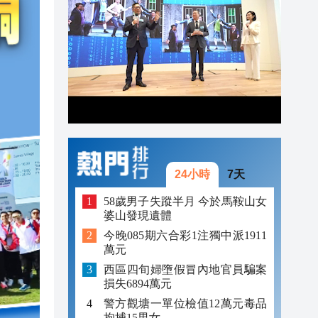
19:44
19:38
19:25
24小時
7天
58歲男子失蹤半月 今於馬鞍山女
婆山發現遺體
今晚085期六合彩1注獨中派1911
萬元
西區四旬婦墮假冒內地官員騙案
損失6894萬元
警方觀塘一單位檢值12萬元毒品
拘捕15男女