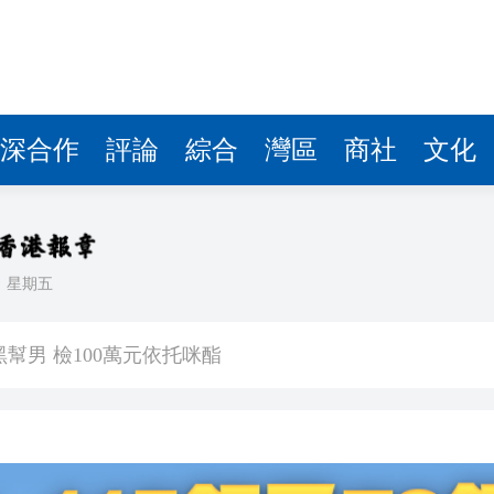
深合作
評論
綜合
灣區
商社
文化
日
星期五
場首度登場 旅客讚方便精準
幫男 檢100萬元依托咪酯
80%
進車廂，公交開成了深圳創新「流動名片」
年點讚南沙加速度