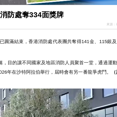
消防處奪334面獎牌
來源：
圓滿結束，香港消防處代表團共奪得141金、115銀及
，目的讓不同國家及地區消防人員聚首一堂，通過運動
026年在沙特阿拉伯舉行，屆時會有另一番龍爭虎鬥。
（