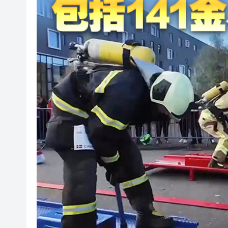
港產AI餐飲服務系統 機場首度
港區人大代表團考察安徽蕪湖 
從批評鮑威爾到頻繁致電沃什 