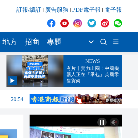
訂報/續訂
廣告服務
PDF電子報
電子報
|
|
|
地方
招商
專題
NEWS
有片丨實力出圈！中國機
器人正在「承包」英國零
售貨架
21:01
20:54
20:39
20:32
20:23