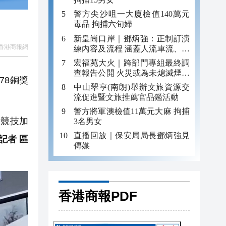
警方尖沙咀一大廈檢值140萬元
毒品 拘捕六旬婦
新皇崗口岸｜鄧炳強：正制訂演
香港商報網
練內容及流程 涵蓋人流車流、緊
急應變等
宏福苑大火｜跨部門專組最終調
查報告公開 火災或為未熄滅煙頭
78銅獎
引發
中山翠亨(南朗)舉辦文旅資源交
流促進暨文旅推薦官品鑑活動
警方將軍澳檢值11萬元大麻 拘捕
競技加
3名男女
直播回放｜保安局局長鄧炳強見
記者 區
傳媒
香港商報PDF