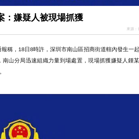
案：嫌疑人被現場抓獲
來源：
報稱，18日8時許，深圳市南山區招商街道轄內發生一
，南山分局迅速組織力量到場處置，現場抓獲嫌疑人鍾
。
。