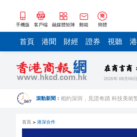
簡
手機版
客戶端
融媒體矩陣
郵箱
簡體
首頁
港聞
財經
證券
視聽
港
2026年 08月06
歐足聯：抵制國際足聯賽事立
滾動新聞：
相約深圳，見證
跑馬地私人泳池救生員涉用假證
首頁
港深合作
>
特朗普否認美國彈藥短缺 稱將
美股觀望非農數據 道指跌逾百