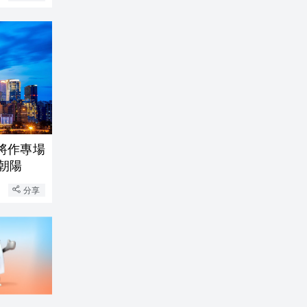
會將作專場
戶朝陽
分享