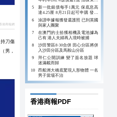
年追數
新一批銀債每手1萬元 保底息高
達4.25厘 8月21日起可申購 發行
金額最多550億
涂謹申據報獲發還護照 已到英國
香港商報網
與家人團聚
在澳門的士拾獲相機及電池據為
己有 港人夫婦再入境時被捕
起持刀傷
沙田警區8·30合併 田心分區將併
入沙田分區及馬鞍山分區
某（男，
拜仁公開訓練 變了簽名放題 球
迷滿載而歸
昂船洲大橋底驚現人形物體 一名
男子當場不治
香港商報PDF