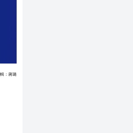
輯：
蔣璐