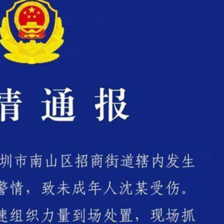
正遇晚高峰 情況危急 鐵騎交警一路開道護送
危駕被捕
飲食正在毀掉很多老人的晚年健康