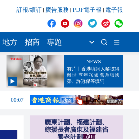
訂報/續訂
廣告服務
PDF電子報
電子報
|
|
|
地方
招商
專題
NEWS
有片丨香港填詞人黎彼得
離世 享年76歲 曾為張國
榮、許冠傑等填詞
00:19
00:07
23:38
23:35
23:17