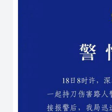
有片丨孕婦羊水破裂即將臨盆 
東涌巴士撞電單車 巴士司機涉
有片丨清淡不等於吃素！ 清淡