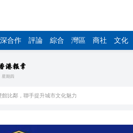
深合作
評論
綜合
灣區
商社
文化
日
星期四
場不變
奇蹟 科技美術雙館比鄰，聯手提升城市文化魅力
件 食環署勒令關閉報警處理
嚴懲發表叛國言論的「爆料者」
點