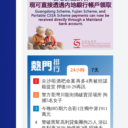
23:12
23:12
23:00
24小時
7天
尖沙咀酒吧命案再多4男被控謀
殺提堂 押後10·29再訊
警方荃灣川龍街搗破賣淫場所 拘
捕5名女子
今晚085期六合彩1注獨中派1911
萬元
警破黑幫高利貸集團拘25人 涉以
年利率282%放債逾2億 招徠未成