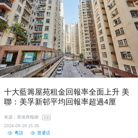
十大藍籌屋苑租金回報率全面上升 美
聯：美孚新邨平均回報率超過4厘
來源：香港商報網
原創
2024-09-18 15:35