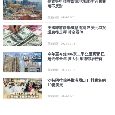
信置等申請在啟德地塊建住宅 規劃
署不反對
香港商報
2024-09-18
美國即將啟動減息周期 料美元或於
議息後反彈 黃金看俏
香港商報
2024-09-18
今年至今錄906宗二手公屋買賣 已
超去年全年 黃大仙鳳德邨居榜首
香港商報
2024-09-18
沙特阿拉伯將推港股ETF 料籌集約
10億美元
香港商報
2024-09-18