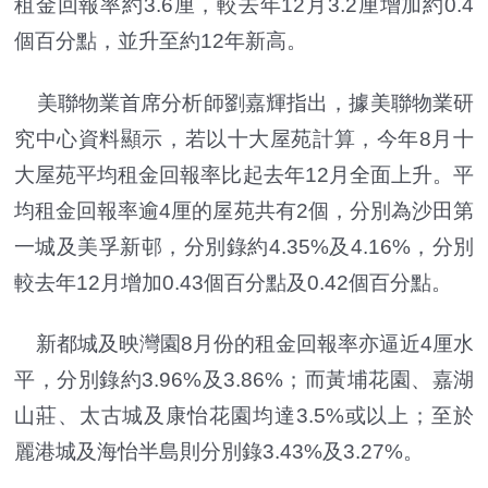
租金回報率約3.6厘，較去年12月3.2厘增加約0.4
個百分點，並升至約12年新高。
美聯物業首席分析師劉嘉輝指出，據美聯物業研
究中心資料顯示，若以十大屋苑計算，今年8月十
大屋苑平均租金回報率比起去年12月全面上升。平
均租金回報率逾4厘的屋苑共有2個，分別為沙田第
一城及美孚新邨，分別錄約4.35%及4.16%，分別
較去年12月增加0.43個百分點及0.42個百分點。
新都城及映灣園8月份的租金回報率亦逼近4厘水
平，分別錄約3.96%及3.86%；而黃埔花園、嘉湖
山莊、太古城及康怡花園均達3.5%或以上；至於
麗港城及海怡半島則分別錄3.43%及3.27%。