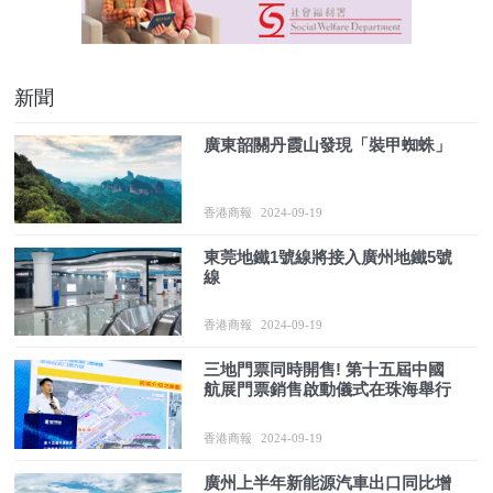
新聞
廣東韶關丹霞山發現「裝甲蜘蛛」
香港商報
2024-09-19
東莞地鐵1號線將接入廣州地鐵5號
線
香港商報
2024-09-19
三地門票同時開售! 第十五屆中國
航展門票銷售啟動儀式在珠海舉行
香港商報
2024-09-19
廣州上半年新能源汽車出口同比增