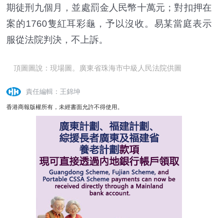
期徒刑九個月，並處罰金人民幣十萬元；對扣押在
案的1760隻紅耳彩龜，予以沒收。易某當庭表示
服從法院判決，不上訴。
頂圖圖說：現場圖。廣東省珠海市中級人民法院供圖
責任編輯：王錦坤
香港商報版權所有，未經書面允許不得使用。