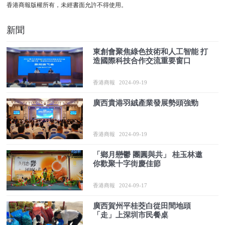
香港商報版權所有，未經書面允許不得使用。
新聞
東創會聚焦綠色技術和人工智能 打
造國際科技合作交流重要窗口
香港商報
2024-09-19
廣西貴港羽絨產業發展勢頭強勁
香港商報
2024-09-19
「鄉月戀鬱 團圓與共」 桂玉林邀
你歡聚十字街慶佳節
香港商報
2024-09-17
廣西賀州平桂茭白從田間地頭
「走」上深圳市民餐桌