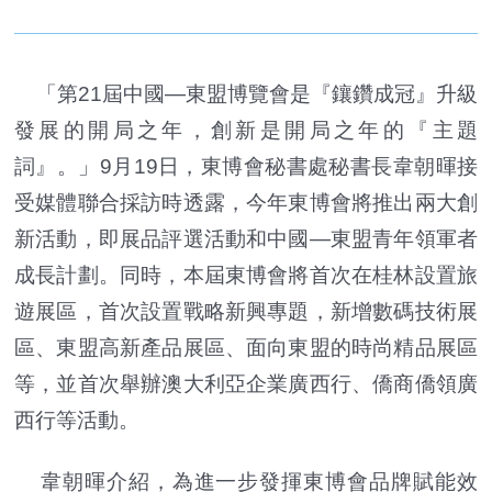
「第21屆中國—東盟博覽會是『鑲鑽成冠』升級
發展的開局之年，創新是開局之年的『主題
詞』。」9月19日，東博會秘書處秘書長韋朝暉接
受媒體聯合採訪時透露，今年東博會將推出兩大創
新活動，即展品評選活動和中國—東盟青年領軍者
成長計劃。同時，本屆東博會將首次在桂林設置旅
遊展區，首次設置戰略新興專題，新增數碼技術展
區、東盟高新產品展區、面向東盟的時尚精品展區
等，並首次舉辦澳大利亞企業廣西行、僑商僑領廣
西行等活動。
韋朝暉介紹，為進一步發揮東博會品牌賦能效