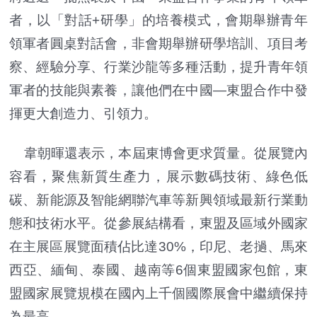
者，以「對話+研學」的培養模式，會期舉辦青年
領軍者圓桌對話會，非會期舉辦研學培訓、項目考
察、經驗分享、行業沙龍等多種活動，提升青年領
軍者的技能與素養，讓他們在中國—東盟合作中發
揮更大創造力、引領力。
韋朝暉還表示，本屆東博會更求質量。從展覽內
容看，聚焦新質生產力，展示數碼技術、綠色低
碳、新能源及智能網聯汽車等新興領域最新行業動
態和技術水平。從參展結構看，東盟及區域外國家
在主展區展覽面積佔比達30%，印尼、老撾、馬來
西亞、緬甸、泰國、越南等6個東盟國家包館，東
盟國家展覽規模在國內上千個國際展會中繼續保持
為最高。