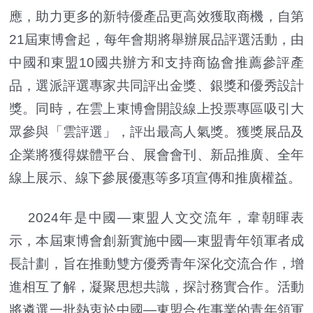
應，助力更多的新特優產品更高效獲取商機，自第
21屆東博會起，每年會期將舉辦展品評選活動，由
中國和東盟10國共辦方和支持商協會推薦參評產
品，選派評選專家共同評出金獎、銀獎和優秀設計
獎。同時，在雲上東博會開設線上投票專區吸引大
眾參與「雲評選」，評出最高人氣獎。獲獎展品及
企業將獲得媒體平台、展會會刊、新品推廣、全年
線上展示、線下參展優惠等多項宣傳和推廣權益。
2024年是中國—東盟人文交流年，韋朝暉表
示，本屆東博會創新實施中國—東盟青年領軍者成
長計劃，旨在推動雙方優秀青年深化交流合作，增
進相互了解，凝聚思想共識，探討務實合作。活動
將遴選一批熱衷於中國—東盟合作事業的青年領軍