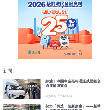
新聞
綜述｜中國車企亮相漢諾威國際交
通運輸博覽會
香港商報
2024-09-20
努力「再造一個新廣東」——新華