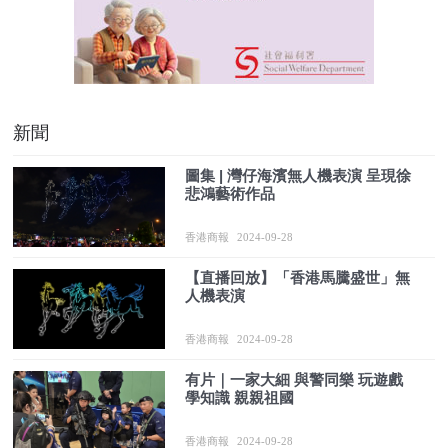
新聞
圖集 | 灣仔海濱無人機表演 呈現徐
悲鴻藝術作品
香港商報
2024-09-28
【直播回放】「香港馬騰盛世」無
人機表演
香港商報
2024-09-28
有片｜一家大細 與警同樂 玩遊戲
學知識 親親祖國
香港商報
2024-09-28