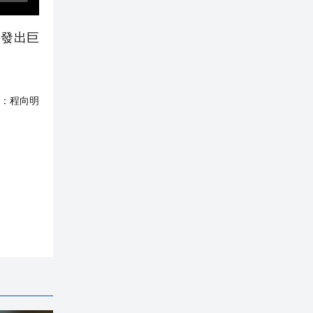
，發出巨
：
程向明