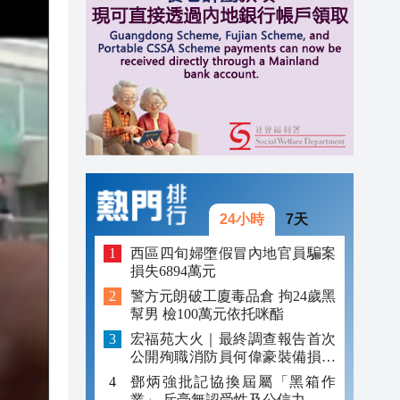
14:17
14:04
13:46
24小時
7天
西區四旬婦墮假冒內地官員騙案
損失6894萬元
警方元朗破工廈毒品倉 拘24歲黑
幫男 檢100萬元依托咪酯
宏福苑大火｜最終調查報告首次
公開殉職消防員何偉豪裝備損毀
照片
鄧炳強批記協換屆屬「黑箱作
業」 斥毫無認受性及公信力