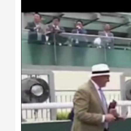
投資推廣署超額完成績效 上半年
國家防總對江蘇、安徽啟動防
受颱風「白海豚」影響 福建沿海