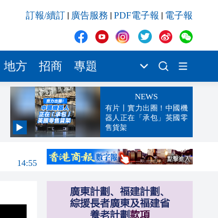
訂報/續訂
廣告服務
PDF電子報
電子報
|
|
|
地方
招商
專題
NEWS
有片丨實力出圈！中國機
器人正在「承包」英國零
售貨架
14:59
14:55
14:48
14:26
14:22