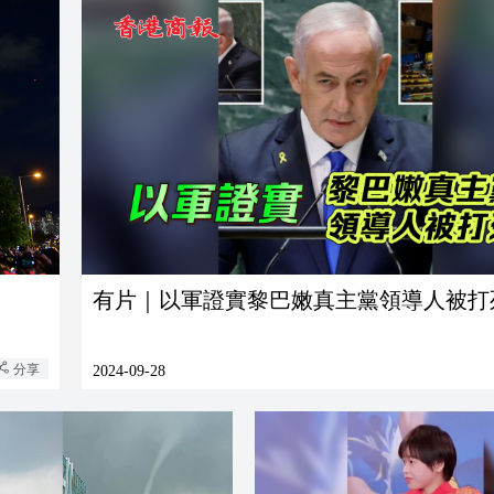
有片｜以軍證實黎巴嫩真主黨領導人被打
分享
2024-09-28