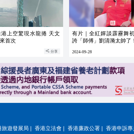
維港上空驚現水龍捲 天文
有片｜全紅嬋談霹靂舞初
年來首次
誇「師傅」劉清漪太帥了
分享
2024-09-28
港旅遊發展局
|
香港立法會
|
香港廉政公署
|
香港申訴專