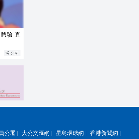
體驗 直
！
分享
員公署
|
大公文匯網
|
星島環球網
|
香港新聞網
|