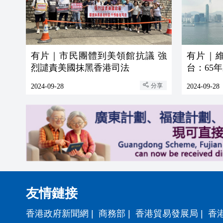
有片｜市民團體到美領館抗議 強
有片｜
烈譴責美國抹黑香港司法
台：65
分享
2024-09-28
2024-09-28
友情鏈接
香港政府新聞網
|
商務部
|
香港貿易發展局
|
香