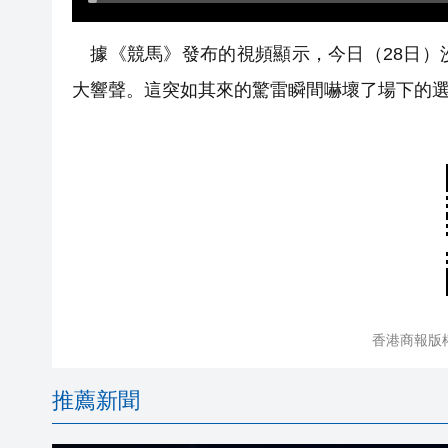
據《競馬》發布的視頻顯示，今日（28日）
大響聲。這突如其來的驚雷瞬間嚇壞了場下的選手
香港商報版
推薦新聞