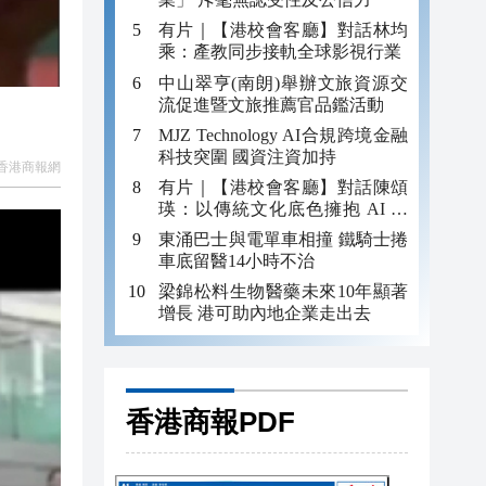
有片｜【港校會客廳】對話林均
乘：產教同步接軌全球影視行業
中山翠亨(南朗)舉辦文旅資源交
流促進暨文旅推薦官品鑑活動
MJZ Technology AI合規跨境金融
科技突圍 國資注資加持
香港商報網
有片｜【港校會客廳】對話陳頌
瑛：以傳統文化底色擁抱 AI 藝
術新發展
東涌巴士與電單車相撞 鐵騎士捲
車底留醫14小時不治
梁錦松料生物醫藥未來10年顯著
增長 港可助內地企業走出去
香港商報PDF