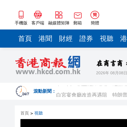
簡
手機版
客戶端
融媒體矩陣
郵箱
簡體
首頁
港聞
財經
證券
視聽
港
2026年 08月08
下一代AI模型能力逼近「危險邊界」
白宮宴會廳改造再遇阻 特朗
滾動新聞：
陝西柞水泥石流災害失聯人員找
首頁
視聽
>
港區婦聯代表聯誼會 x 騰訊雲Wor
趙之境攜新作出席「今朝更好看