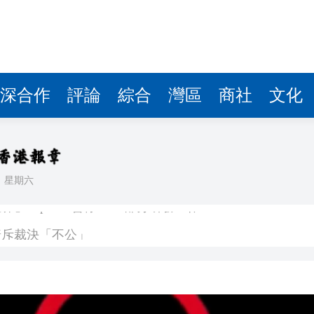
深合作
評論
綜合
灣區
商社
文化
日
星期六
 OpenAI暫停Astra部分研發工作
普斥裁決「不公」
到 共3人遇難
kBuddy AI分享會舉行
」——慶祝中國共產黨成立105周年名家作品展