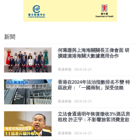
新聞
何珮珊與上海海關關長王偉會面 研
擴建滬港海關大數據應用合作
香港商報
2024-10-23
香港在2024年法治指數排名不變 特
區政府：「一國兩制」深受信賴
香港商報
2024-10-23
立法會通過明年恢復徵收3%酒店房
租稅 許正宇：不影響旅客消費意欲
香港商報
2024-10-23