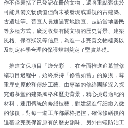
作不僅囊括了已登記在冊的文物，還將重點聚焦於
可能具備文物價值但尚未被發現或重視的古建築、
古遺址等。普查人員通過實地勘查、走訪當地居民
等多種方式，廣泛收集有關文物的歷史背景、建築
風格、保存狀況等信息，為進一步完善文物檔案以
及制定科學合理的保護規劃奠定了堅實基礎。
推進文保項目「煥光彩」。在全面推進追慕堂修
繕項目過程中，始終秉持「修舊如舊」的原則，尊
重歷史原貌和傳統工藝。由專業的修繕團隊深入探
究追慕堂的建築風格和歷史背景，精心挑選適配的
材料，運用傳統的修繕技藝，對建築進行細緻入微
的修復，對每一道工序都嚴格把控，確保修繕後的
追慕堂完美保留原有的歷史韻味。另外白蟻防治工