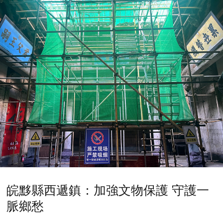
皖黟縣西遞鎮：加強文物保護 守護一
脈鄉愁