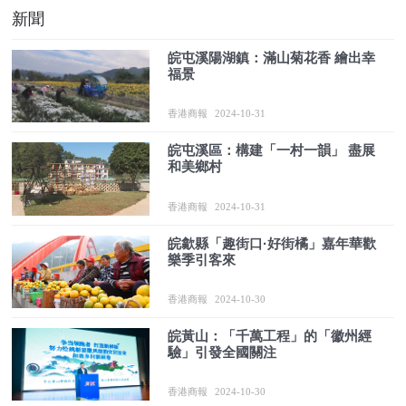
新聞
皖屯溪陽湖鎮：滿山菊花香 繪出幸
福景
香港商報
2024-10-31
皖屯溪區：構建「一村一韻」 盡展
和美鄉村
香港商報
2024-10-31
皖歙縣「趣街口·好街橘」嘉年華歡
樂季引客來
香港商報
2024-10-30
皖黃山：「千萬工程」的「徽州經
驗」引發全國關注
香港商報
2024-10-30