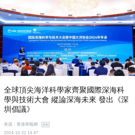
全球頂尖海洋科學家齊聚國際深海科
學與技術大會 縱論深海未來 發出《深
圳倡議》
來源：香港商報網
原創
2024-10-31 14:47