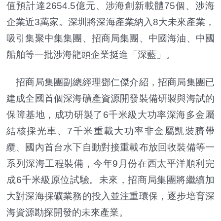
值預計達2654.5億元、涉海創新載體75個、涉海
企業近3萬家。深圳將深海產業納入8大未來產業，
吸引集聚中集集團、招商局集團、中國海油、中國
船舶等一批涉海龍頭企業挺進「深藍」。
招商局集團副總經理鄧仁傑介紹，招商局集團已
建成全國首個深海礦產資源開發裝備研製與海試的
保障基地，成功研製了6千米級大功率深海多金屬
結核採光車、7千米重載大功率非金屬凱裝臍帶
纜、國內首台水下自動對接重載布放回收裝備等一
系列深海工程裝備，今年9月份在西太平洋順利完
成6千米級原位試驗。未來，招商局集團將繼續加
大對深海採礦業務的投入並注重環保，逐步培育深
海資源勘探開發的未來產業。