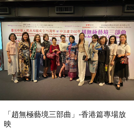
「趙無極藝境三部曲」-香港篇專場放
映