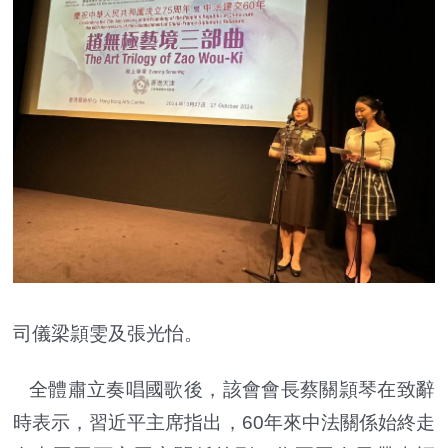
司儀梁頴雯及張光怡。
全體肅立奏唱國歌後，該會會長蔡關頴琴在致辭
時表示，習近平主席指出，60年來中法關係始終走