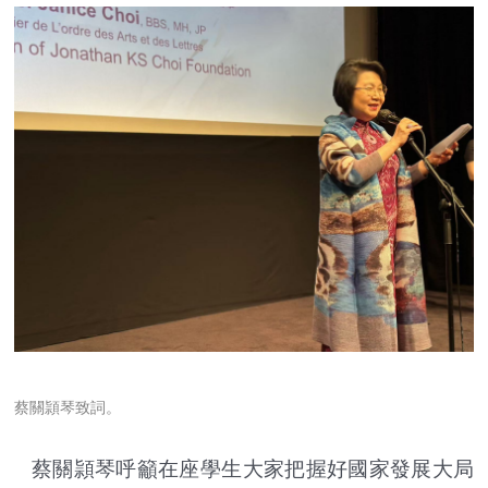
蔡關頴琴致詞。
蔡關頴琴呼籲在座學生大家把握好國家發展大局