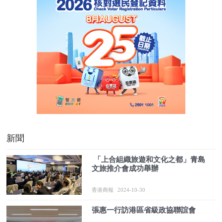
新聞
​ 「上合組織旅遊和文化之都」青島
文旅推介會成功舉辦
香港商報
2024-10-30
張惠一行訪港區省級政協聯誼會