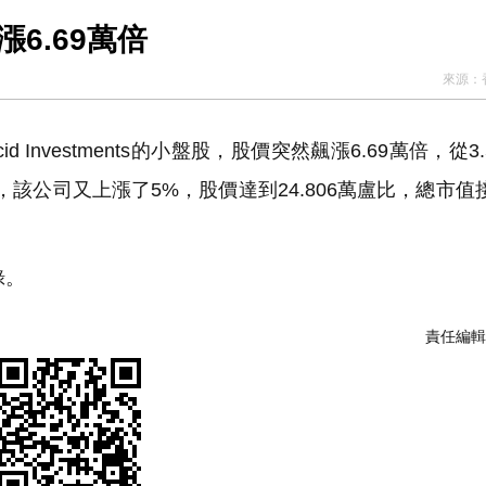
6.69萬倍
來源：
nvestments的小盤股，股價突然飆漲6.69萬倍，從3.
天，該公司又上漲了5%，股價達到24.806萬盧比，總市值接
錄。
責任編輯