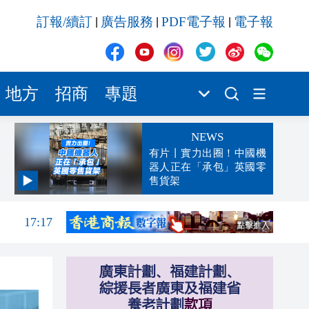
訂報/續訂
廣告服務
PDF電子報
電子報
|
|
|
地方
招商
專題
NEWS
有片丨實力出圈！中國機
器人正在「承包」英國零
售貨架
17:24
17:17
跨境
16:59
16:54