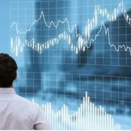
次遞表港股！營收暴漲1786倍背後：資不抵債，9.9億
「星鏈」打擊俄境內目標
南
734宗 同比升22.1%