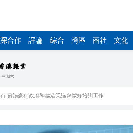
深合作
評論
綜合
灣區
商社
文化
日
星期六
能性有多大？
青年魯班選舉2026頒獎典禮今舉行 甯漢豪稱政府和建造業議會做好培訓工作
則 第三屆滬深港國際法律服務大會暨第二屆「和・界」
 建言獻策推動體育產業化