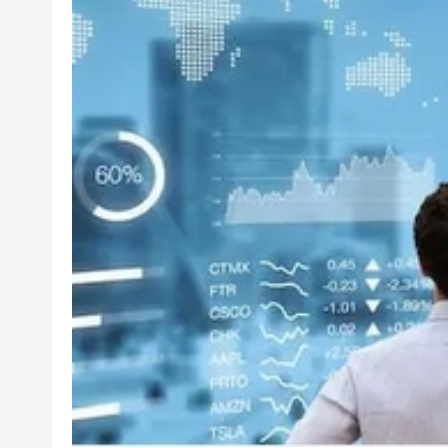
【財通AH】勤浩醫藥「回血」再
賭壓頂
美媒：馬斯克拒絕讓烏克蘭用
有片丨粵車南下沉浸式體驗指
美聯：今年首7個月二手公屋註冊量