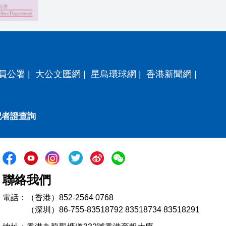
員公署
|
大公文匯網
|
星島環球網
|
香港新聞網
|
記者證查詢
聯絡我們
電話：（香港）852-2564 0768
（深圳）86-755-83518792 83518734 83518291