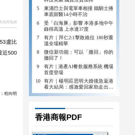
東涌巴士與電單車相撞 鐵騎士捲
車底留醫14小時不治
香港商報網
受「白海豚」影響 本港多地中午
錄得高溫 上水達37度
有片｜拜仁2:1擊敗維拉 180秒重
53盧比
溫全場精華
微信新功能：可以「撤回」你的
近500
撤回了！
有片｜港產AI餐飲服務系統 機場
首度登場
有片｜楊明莊思明大婚後急返港
看大結局：感激愛回家助走出低
谷 不捨大家庭
：
程向明
香港商報PDF