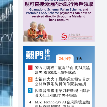
元對
16:41
16:26
16:19
16:10
24小時
7天
警方元朗破工廈毒品倉 拘24歲黑
幫男 檢100萬元依托咪酯
宏福苑大火｜最終調查報告首次
公開殉職消防員何偉豪裝備損毀
照片
因噪音滋擾用菜刀狂斬樓上鄰居
黃大仙上邨四旬男子墮斃
MJZ Technology AI合規跨境金融
科技突圍 國資注資加持