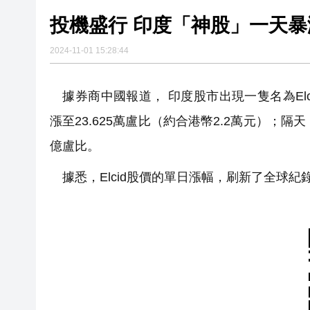
投機盛行 印度「神股」一天暴漲
2024-11-01 15:28:44
據券商中國報道， 印度股市出現一隻名為Elcid I
漲至23.625萬盧比（約合港幣2.2萬元）；隔
億盧比。
據悉，Elcid股價的單日漲幅，刷新了全球紀