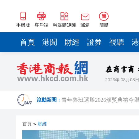
簡
手機版
客戶端
融媒體矩陣
郵箱
簡體
首頁
港聞
財經
證券
視聽
港
2026年 08月08
【經濟瞭望】全球通脹回升可
滾動新聞：
以滬深港澳為橋 連結全球新規
首頁
財經
>
商事調解大賽圓滿舉辦
逾百體育界精英齊聚青途研討會