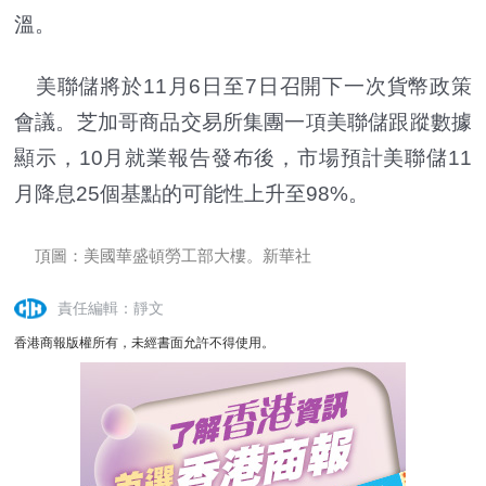
溫。
美聯儲將於11月6日至7日召開下一次貨幣政策
會議。芝加哥商品交易所集團一項美聯儲跟蹤數據
顯示，10月就業報告發布後，市場預計美聯儲11
月降息25個基點的可能性上升至98%。
頂圖：美國華盛頓勞工部大樓。新華社
責任編輯：靜文
香港商報版權所有，未經書面允許不得使用。